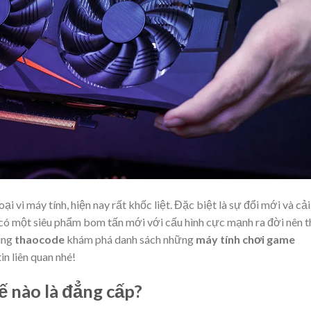
i vi máy tính, hiện nay rất khốc liệt. Đặc biệt là sự đổi mới và cải
i có một siêu phẩm bom tấn mới với cấu hình cực mạnh ra đời nên 
cùng
thaocode
khám phá danh sách những
máy tính chơi game
n liên quan nhé!
 nào là đẳng cấp?