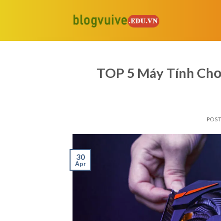
Skip
to
content
TOP 5 Máy Tính Chơ
POS
30
Apr