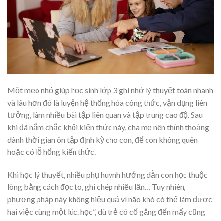
Một mẹo nhỏ giúp học sinh lớp 3 ghi nhớ lý thuyết toán nhanh
và lâu hơn đó là luyện hệ thống hóa công thức, vận dụng liên
tưởng, làm nhiều bài tập liên quan và tập trung cao độ. Sau
khi đã nắm chắc khối kiến thức này, cha mẹ nên thỉnh thoảng
dành thời gian ôn tập định kỳ cho con, để con không quên
hoặc có lỗ hổng kiến thức.
Khi học lý thuyết, nhiều phụ huynh hướng dẫn con học thuộc
lòng bằng cách đọc to, ghi chép nhiều lần… Tuy nhiên,
phương pháp này không hiệu quả vì não khó có thể làm được
hai việc cùng một lúc. học”, dù trẻ có cố gắng đến mấy cũng