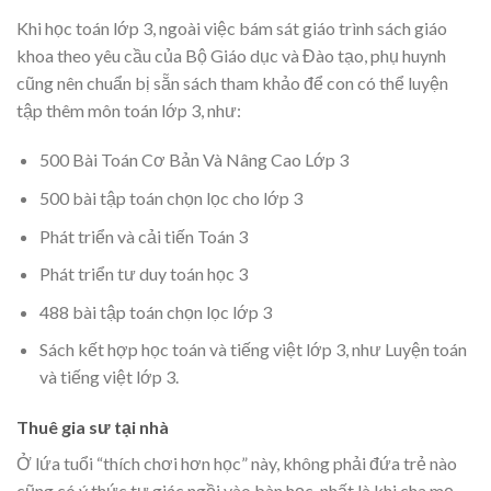
Khi học toán lớp 3, ngoài việc bám sát giáo trình sách giáo
khoa theo yêu cầu của Bộ Giáo dục và Đào tạo, phụ huynh
cũng nên chuẩn bị sẵn sách tham khảo để con có thể luyện
tập thêm môn toán lớp 3, như:
500 Bài Toán Cơ Bản Và Nâng Cao Lớp 3
500 bài tập toán chọn lọc cho lớp 3
Phát triển và cải tiến Toán 3
Phát triển tư duy toán học 3
488 bài tập toán chọn lọc lớp 3
Sách kết hợp học toán và tiếng việt lớp 3, như Luyện toán
và tiếng việt lớp 3.
Thuê gia sư tại nhà
Ở lứa tuổi “thích chơi hơn học” này, không phải đứa trẻ nào
cũng có ý thức tự giác ngồi vào bàn học, nhất là khi cha mẹ