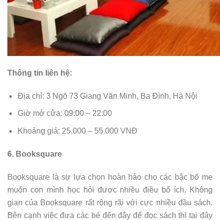
Thông tin liên hệ:
Địa chỉ: 3 Ngõ 73 Giang Văn Minh, Ba Đình, Hà Nội
Giờ mở cửa: 09:00 – 22:00
Khoảng giá: 25.000 – 55.000 VNĐ
6. Booksquare
Booksquare là sự lựa chọn hoàn hảo cho các bậc bố mẹ
muốn con mình học hỏi được nhiều điều bổ ích. Không
gian của Booksquare rất rộng rãi với cực nhiều đầu sách.
Bên cạnh việc đưa các bé đến đây để đọc sách thì tại đây