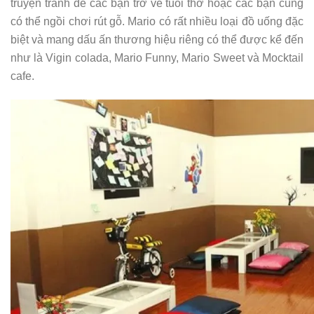
truyện tranh để các bạn trở về tuổi thơ hoặc các bạn cũng
có thể ngồi chơi rút gỗ. Mario có rất nhiều loại đồ uống đặc
biệt và mang dấu ấn thương hiệu riêng có thể được kể đến
như là Vigin colada, Mario Funny, Mario Sweet và Mocktail
cafe.