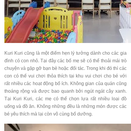
Kuri Kuri cũng là một điểm hẹn lý tưởng dành cho các gia
đình có con nhỏ. Tại đây các bố mẹ sẽ có thể thoải mái trò
chuyện và gặp gỡ bạn bè hoặc đối tác. Trong khi đó thì các
con có thể vui chơi thỏa thích tại khu vui chơi cho bé với
rất nhiều các hoạt động bổ ích. Không gian của quán cũng
thoáng rộng và được bao quanh bởi ngút ngát cây xanh.
Tại Kuri Kuri, các mẹ có thể chọn lựa rất nhiều loại đồ
uống và đồ ăn. Không những đều là những món được các
bé yêu thích mà lại còn vô cùng bổ dưỡng.