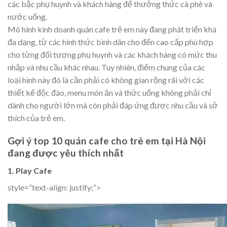
các bậc phụ huynh và khách hàng để thưởng thức cà phê và
nước uống.
Mô hình kinh doanh quán cafe trẻ em này đang phát triển khá
đa dạng, từ các hình thức bình dân cho đến cao cấp phù hợp
cho từng đối tượng phụ huynh và các khách hàng có mức thu
nhập và nhu cầu khác nhau. Tuy nhiên, điểm chung của các
loại hình này đó là cần phải có không gian rộng rãi với các
thiết kế độc đáo, menu món ăn và thức uống không phải chỉ
dành cho người lớn mà còn phải đáp ứng được nhu cầu và sở
thích của trẻ em.
Gợi ý top 10 quán cafe cho trẻ em tại Hà Nội
đang được yêu thích nhất
1. Play Cafe
style=”text-align: justify;”>