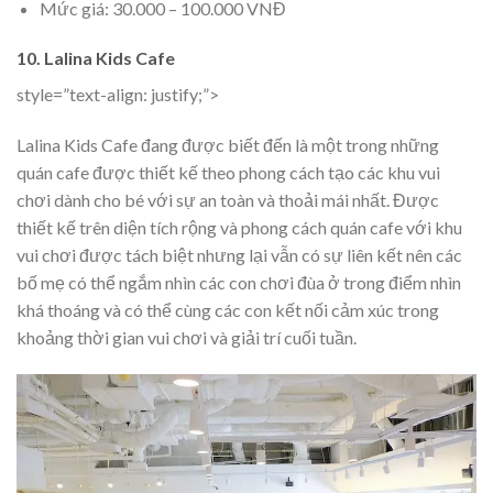
Mức giá: 30.000 – 100.000 VNĐ
10. Lalina Kids Cafe
style=”text-align: justify;”>
Lalina Kids Cafe đang được biết đến là một trong những
quán cafe được thiết kế theo phong cách tạo các khu vui
chơi dành cho bé với sự an toàn và thoải mái nhất. Được
thiết kế trên diện tích rộng và phong cách quán cafe với khu
vui chơi được tách biệt nhưng lại vẫn có sự liên kết nên các
bố mẹ có thể ngắm nhìn các con chơi đùa ở trong điểm nhìn
khá thoáng và có thể cùng các con kết nối cảm xúc trong
khoảng thời gian vui chơi và giải trí cuối tuần.