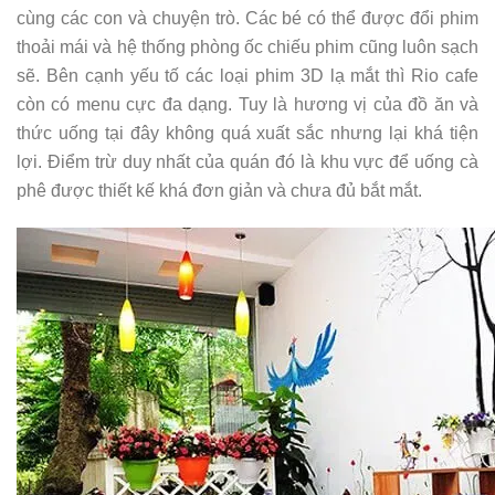
cùng các con và chuyện trò. Các bé có thể được đổi phim
thoải mái và hệ thống phòng ốc chiếu phim cũng luôn sạch
sẽ. Bên cạnh yếu tố các loại phim 3D lạ mắt thì Rio cafe
còn có menu cực đa dạng. Tuy là hương vị của đồ ăn và
thức uống tại đây không quá xuất sắc nhưng lại khá tiện
lợi. Điểm trừ duy nhất của quán đó là khu vực để uống cà
phê được thiết kế khá đơn giản và chưa đủ bắt mắt.