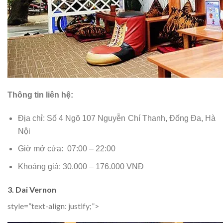
Thông tin liên hệ:
Địa chỉ: Số 4 Ngõ 107 Nguyễn Chí Thanh, Đống Đa, Hà
Nội
Giờ mở cửa: 07:00 – 22:00
Khoảng giá: 30.000 – 176.000 VNĐ
3. Dai Vernon
style=”text-align: justify;”>