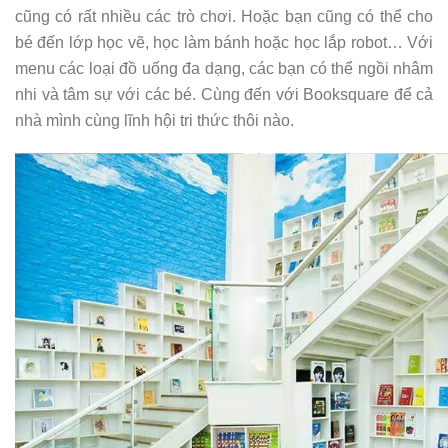
cũng có rất nhiều các trò chơi. Hoặc bạn cũng có thể cho
bé đến lớp học vẽ, học làm bánh hoặc học lắp robot… Với
menu các loại đồ uống đa dạng, các bạn có thể ngồi nhâm
nhi và tâm sự với các bé. Cùng đến với Booksquare để cả
nhà mình cùng lĩnh hội tri thức thôi nào.