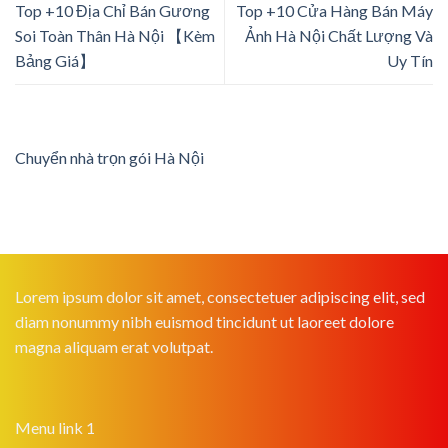
Top +10 Địa Chỉ Bán Gương
Top +10 Cửa Hàng Bán Máy
Soi Toàn Thân Hà Nội 【Kèm
Ảnh Hà Nội Chất Lượng Và
Bảng Giá】
Uy Tín
Chuyển nhà trọn gói Hà Nội
Lorem ipsum dolor sit amet, consectetuer adipiscing elit, sed
diam nonummy nibh euismod tincidunt ut laoreet dolore
magna aliquam erat volutpat.
Menu link 1