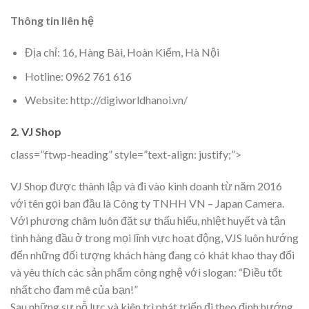
Thông tin liên hệ
Địa chỉ: 16, Hàng Bài, Hoàn Kiếm, Hà Nội
Hotline: 0962 761 616
Website: http://digiworldhanoi.vn/
2. VJ Shop
class=”ftwp-heading” style=”text-align: justify;”>
VJ Shop được thành lập và đi vào kinh doanh từ năm 2016
với tên gọi ban đầu là Công ty TNHH VN – Japan Camera.
Với phương châm luôn đặt sự thấu hiểu, nhiệt huyết và tận
tình hàng đầu ở trong mọi lĩnh vực hoạt động, VJS luôn hướng
đến những đối tượng khách hàng đang có khát khao thay đổi
và yêu thích các sản phẩm công nghệ với slogan: “Điều tốt
nhất cho đam mê của bạn!”
Sau những sự nỗ lực và kiên trì phát triển đi theo định hướng