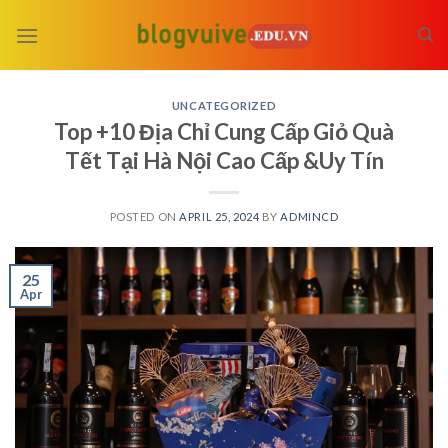
Skip
to
content
UNCATEGORIZED
Top +10 Địa Chỉ Cung Cấp Giỏ Quà
Tết Tại Hà Nội Cao Cấp &Uy Tín
POSTED ON
APRIL 25, 2024
BY
ADMINCD
25
Apr