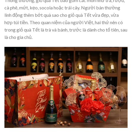
Thông thường, giỏ quà Tết bao gồm các món như trà, rượu,
cà phê, mứt, kẹo, socola hoặc trái cây. Người bán thường
linh động thêm bớt quà sao cho giỏ quà Tết vừa đẹp, vừa
hợp túi tiền. Theo quan niệm của người Việt, hai thứ nên có
trong giỏ quà Tết là trà và bánh, trước là dành cho tổ tiên, sau
là cho gia chủ.