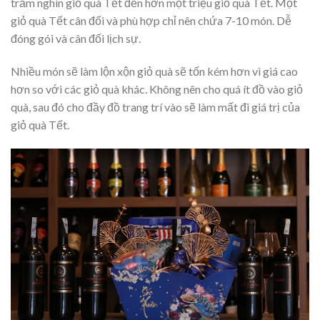
trăm nghìn giỏ quà Tết đến hơn một triệu giỏ quà Tết. Một
giỏ quà Tết cân đối và phù hợp chỉ nên chứa 7-10 món. Dễ
đóng gói và cân đối lịch sự.
Nhiều món sẽ làm lộn xộn giỏ quà sẽ tốn kém hơn vì giá cao
hơn so với các giỏ quà khác. Không nên cho quá ít đồ vào giỏ
quà, sau đó cho đầy đồ trang trí vào sẽ làm mất đi giá trị của
giỏ quà Tết.