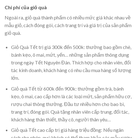
Chi phí của giỏ quà
Ngoài ra, giỏ quà thành phẩm có nhiều mức giá khác nhau về
mẫu giỏ, cách đóng gói, cách trang trí và giá trị của sản phẩm
giỏ quà.
Giỏ Quà Tết trị giá 300k đến 500k: thường bao gồm chè,
bánh kẹo, ô mai, mứt, yến… những sản phẩm thông dụng
trong ngày Tết Nguyên Đán. Thích hợp cho nhân viên, đối
tác kinh doanh, khách hàng có nhu cầu mua hàng số lượng
lớn.
Giỏ quà Tết từ 600k đến 900k: thường gồm trà, bánh
kẹo, ô mai, cao cấp hơn là các loại mứt, sản phẩm hữu cơ,
rượu chai thông thường. Đầu tư nhiều hơn cho bao bì,
trang trí, đóng gói. Quà tặng nhân viên cấp trung, đối tác,
khách hàng thân thiết, thầy cô, người thân yêu…
Giỏ quà Tết cao cấp trị giá hàng triệu đồng: Nếu ngân
sách cho phép, quý khách có thể tham khảo các mẫu rượu