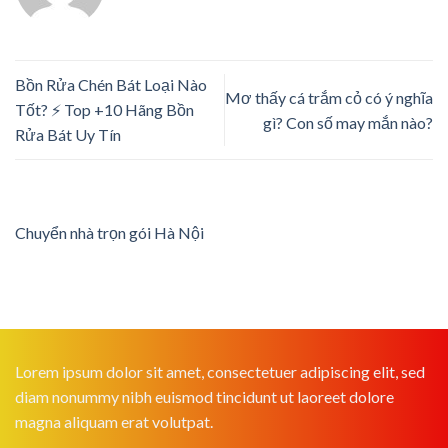
Bồn Rửa Chén Bát Loại Nào
Mơ thấy cá trắm cỏ có ý nghĩa
Tốt? ⚡️ Top +10 Hãng Bồn
gì? Con số may mắn nào?
Rửa Bát Uy Tín
Chuyển nhà trọn gói Hà Nội
Lorem ipsum dolor sit amet, consectetuer adipiscing elit, sed
diam nonummy nibh euismod tincidunt ut laoreet dolore
magna aliquam erat volutpat.