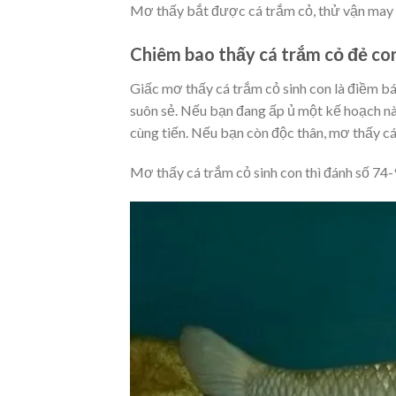
Mơ thấy bắt được cá trắm cỏ, thử vận may 
Chiêm bao thấy cá trắm cỏ đẻ co
Giấc mơ thấy cá trắm cỏ sinh con là điềm báo 
suôn sẻ. Nếu bạn đang ấp ủ một kế hoạch nào
cùng tiến. Nếu bạn còn độc thân, mơ thấy cá
Mơ thấy cá trắm cỏ sinh con thì đánh số 74-