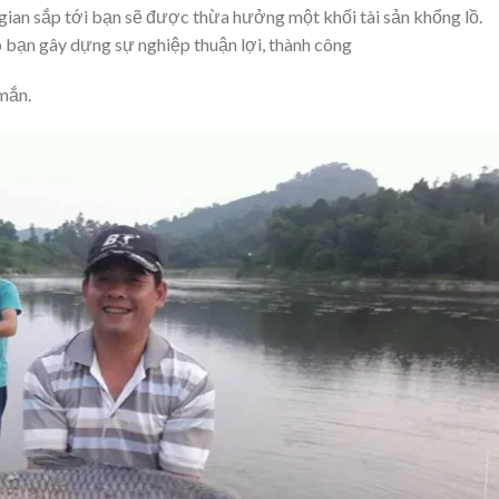
ời gian sắp tới bạn sẽ được thừa hưởng một khối tài sản khổng lồ.
bạn gây dựng sự nghiệp thuận lợi, thành công
mắn.