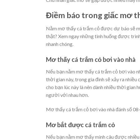
Điềm báo trong giấc mơ t
Nằm mơ thấy cá trắm cỏ được dự báo sẽ man
thật? Xem ngay những tình huống được trình
nhanh chóng.
Mơ thấy cá trắm cỏ bơi vào nhà
Nếu bạn nằm mơ thấy cá trắm cỏ bơi vào nhà
thời gian này, trong gia đình sẽ xảy ra nhiều
cho bạn lúc này là nên dành nhiều thời gian
người với nhau hơn.
Mơ thấy cá trắm cỏ bơi vào nhà đánh số 08-
Mơ bắt được cá trắm cỏ
Nếu bạn nằm mơ thấy mình câu được nhiều 