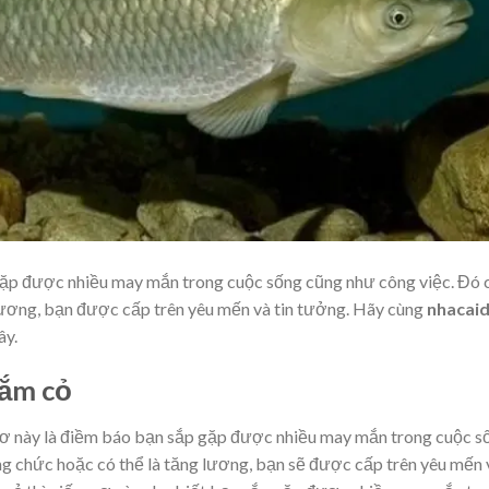
gặp được nhiều may mắn trong cuộc sống cũng như công việc. Đó 
 lương, bạn được cấp trên yêu mến và tin tưởng. Hãy cùng
nhacai
ây.
rắm cỏ
ơ này là điềm báo bạn sắp gặp được nhiều may mắn trong cuộc s
g chức hoặc có thể là tăng lương, bạn sẽ được cấp trên yêu mến 