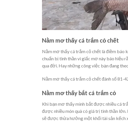
Nằm mơ thấy cá trắm cỏ chết
Nằm mơ thấy cá trắm cỏ chết là điềm báo kh
chuẩn bị tinh thần vì giấc mơ này báo hiệu r
qua đời. Hay những công việc bạn đang theo 
Nằm mơ thấy cá trắm cỏ chết đánh số 81-4
Nằm mơ thấy bắt cá trắm cỏ
Khi bạn mơ thấy mình bắt được nhiều cá trắm
được nhiều món quà có giá trị tinh thần lớn
sẽ được thừa hưởng một khối tài sản kếch x