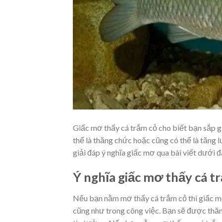
Giấc mơ thấy cá trắm cỏ cho biết bạn sắp 
thể là thăng chức hoặc cũng có thể là tăng
giải đáp ý nghĩa giấc mơ qua bài viết dưới đ
Ý nghĩa giấc mơ thấy cá t
Nếu bạn nằm mơ thấy cá trắm cỏ thì giấc m
cũng như trong công việc. Bạn sẽ được thăn