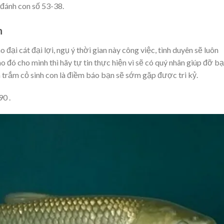
đánh con số 53-38.
n
đại cát đại lợi, ngụ ý thời gian này công việc, tình duyên sẽ luôn
 đó cho mình thì hãy tự tin thực hiện vì sẽ có quý nhân giúp đỡ b
 trắm cỏ sinh con là điềm báo bạn sẽ sớm gặp được tri kỷ.
90 .