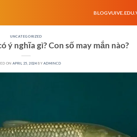
BLOGVUIVE.EDU.
UNCATEGORIZED
có ý nghĩa gì? Con số may mắn nào?
TED ON
APRIL 25, 2024
BY
ADMINCD