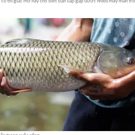
 cỏ thì giấc mơ này cho biết bạn sắp gặp được nhiều may mắn tr
ắn trong cuộc sống