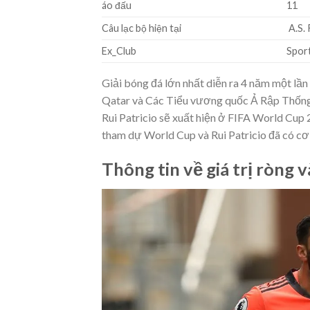
áo đấu
11
Câu lạc bộ hiện tại
A.S.
Ex_Club
Spor
Giải bóng đá lớn nhất diễn ra 4 năm một lần
Qatar và Các Tiểu vương quốc Ả Rập Thống n
Rui Patricio sẽ xuất hiện ở FIFA World Cup
tham dự World Cup và Rui Patricio đã có cơ
Thông tin về giá trị ròng v