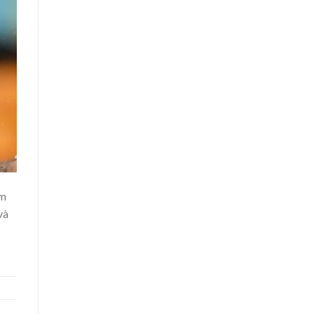
âm
và