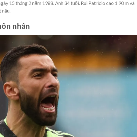
ngày 15 tháng 2 năm 1988. Anh 34 tuổi. Rui Patricio cao 1,90 m và
 nâu.
 hôn nhân