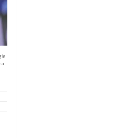
gia
ha