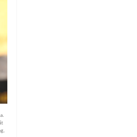
a.
ất
ng,