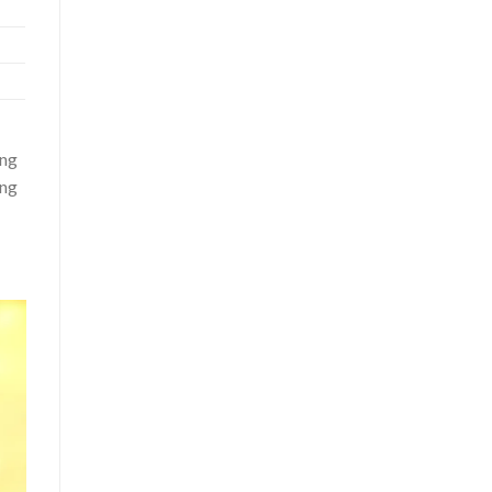
ằng
ăng