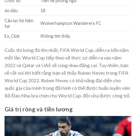
Chức vụ
Tiền vệ phòng ngự
áo đấu
18
Câu lạc bộ hiện
Wolverhampton Wanderers FC
tại
Ex_Club
Không tìm thấy
Cuộc thi bóng đá lớn nhất, FIFA World Cup, diễn ra bốn năm
một lần. World Cup tiếp theo sẽ thực sự diễn ra vào năm
2022 và Qatar và UAE sẽ cùng nhau đăng cai. Tuy nhiên, bạn
sẽ rất vui khi biết rằng bạn sẽ thấy Ruben Neves trong FIFA
World Cup 2022. Ruben Neves có khả năng đại diện cho
quốc gia của mình trong đội hình có thể được huấn luyện viên
Bồ Đào Nha lựa chọn cho World Cup, đội vừa được công bố.
Giá trị ròng và tiền lương