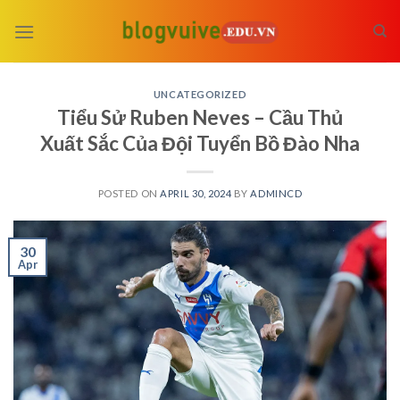
Skip
to
content
UNCATEGORIZED
Tiểu Sử Ruben Neves – Cầu Thủ
Xuất Sắc Của Đội Tuyển Bồ Đào Nha
POSTED ON
APRIL 30, 2024
BY
ADMINCD
30
Apr