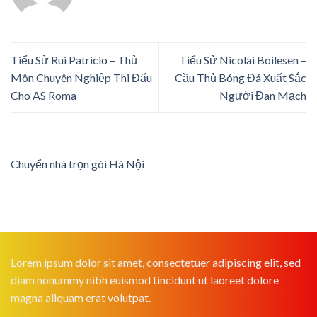
Tiểu Sử Rui Patricio – Thủ
Tiểu Sử Nicolai Boilesen –
Môn Chuyên Nghiệp Thi Đấu
Cầu Thủ Bóng Đá Xuất Sắc
Cho AS Roma
Người Đan Mạch
Chuyển nhà trọn gói Hà Nội
Lorem ipsum dolor sit amet, consectetuer adipiscing elit, sed
diam nonummy nibh euismod tincidunt ut laoreet dolore
magna aliquam erat volutpat.