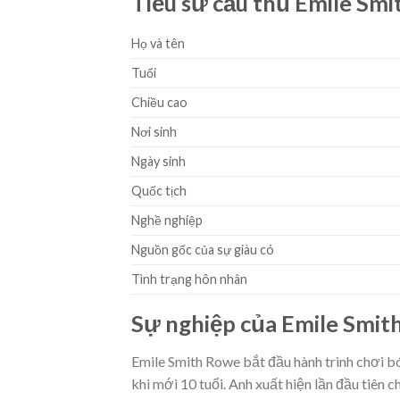
Tiểu sử cầu thủ Emile Sm
Họ và tên
Tuổi
Chiều cao
Nơi sinh
Ngày sinh
Quốc tịch
Nghề nghiệp
Nguồn gốc của sự giàu có
Tình trạng hôn nhân
Sự nghiệp của Emile Smit
Emile Smith Rowe bắt đầu hành trình chơi bó
khi mới 10 tuổi. Anh xuất hiện lần đầu tiên 