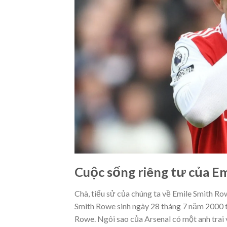
Cuộc sống riêng tư của E
Chà, tiểu sử của chúng ta về Emile Smith Ro
Smith Rowe sinh ngày 28 tháng 7 năm 2000 tạ
Rowe. Ngôi sao của Arsenal có một anh trai 