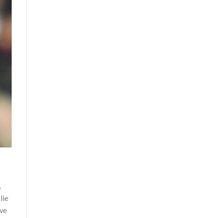
.
lie
we