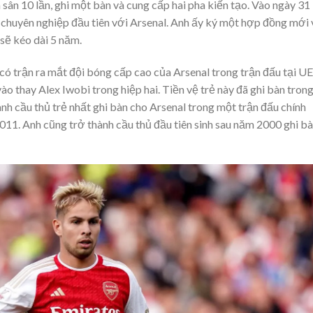
a sân 10 lần, ghi một bàn và cung cấp hai pha kiến tạo. Vào ngày 31
chuyên nghiệp đầu tiên với Arsenal. Anh ấy ký một hợp đồng mới 
sẽ kéo dài 5 năm.
ó trận ra mắt đội bóng cấp cao của Arsenal trong trận đấu tại U
o thay Alex Iwobi trong hiệp hai. Tiền vệ trẻ này đã ghi bàn tron
ành cầu thủ trẻ nhất ghi bàn cho Arsenal trong một trận đấu chính
1. Anh cũng trở thành cầu thủ đầu tiên sinh sau năm 2000 ghi b