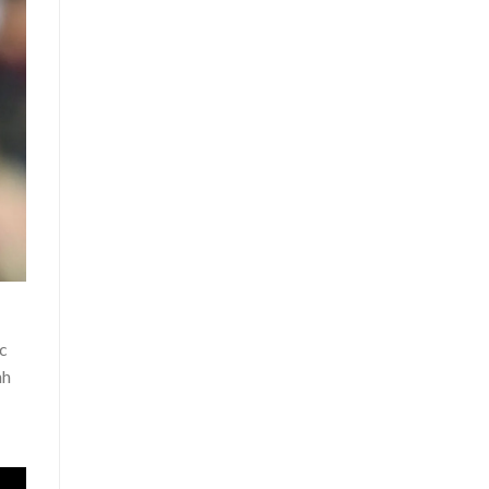
ệc
nh