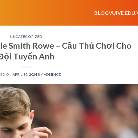
BLOGVUIVE.EDU.
UNCATEGORIZED
le Smith Rowe – Cầu Thủ Chơi Cho
Đội Tuyển Anh
TED ON
APRIL 30, 2024
BY
ADMINCD