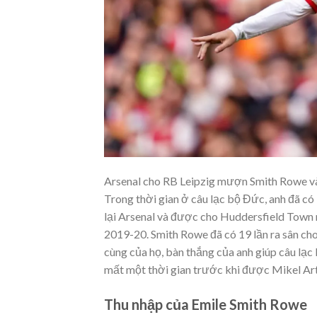
Arsenal cho RB Leipzig mượn Smith Rowe vào
Trong thời gian ở câu lạc bộ Đức, anh đã có 3
lại Arsenal và được cho Huddersfield Town 
2019-20. Smith Rowe đã có 19 lần ra sân cho
cùng của họ, bàn thắng của anh giúp câu lạc 
mất một thời gian trước khi được Mikel Art
Thu nhập của Emile Smith Rowe