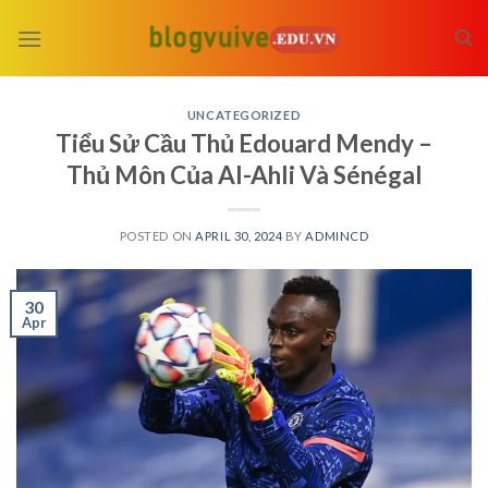
Skip
to
content
UNCATEGORIZED
Tiểu Sử Cầu Thủ Edouard Mendy –
Thủ Môn Của Al-Ahli Và Sénégal
POSTED ON
APRIL 30, 2024
BY
ADMINCD
30
Apr