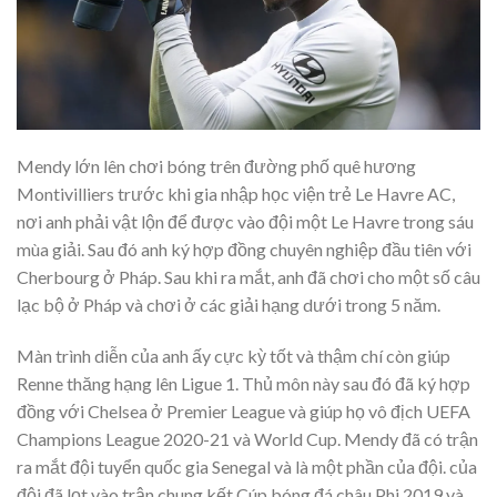
Mendy lớn lên chơi bóng trên đường phố quê hương
Montivilliers trước khi gia nhập học viện trẻ Le Havre AC,
nơi anh phải vật lộn để được vào đội một Le Havre trong sáu
mùa giải. Sau đó anh ký hợp đồng chuyên nghiệp đầu tiên với
Cherbourg ở Pháp. Sau khi ra mắt, anh đã chơi cho một số câu
lạc bộ ở Pháp và chơi ở các giải hạng dưới trong 5 năm.
Màn trình diễn của anh ấy cực kỳ tốt và thậm chí còn giúp
Renne thăng hạng lên Ligue 1. Thủ môn này sau đó đã ký hợp
đồng với Chelsea ở Premier League và giúp họ vô địch UEFA
Champions League 2020-21 và World Cup. Mendy đã có trận
ra mắt đội tuyển quốc gia Senegal và là một phần của đội. của
đội đã lọt vào trận chung kết Cúp bóng đá châu Phi 2019 và