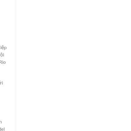
hiệp
đội
Rio
ới
n
del