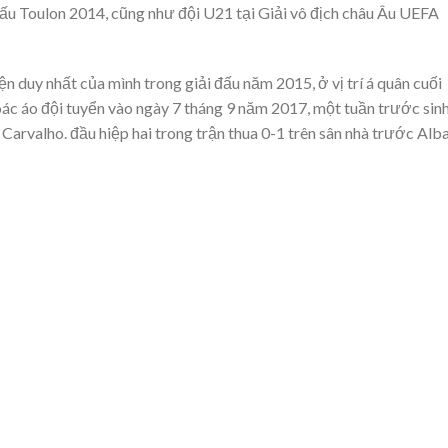
ấu Toulon 2014, cũng như đội U21 tại Giải vô địch châu Âu UEFA
ện duy nhất của mình trong giải đấu năm 2015, ở vị trí á quân cuối
hoác áo đội tuyển vào ngày 7 tháng 9 năm 2017, một tuần trước sin
 Carvalho. đầu hiệp hai trong trận thua 0-1 trên sân nhà trước Alb