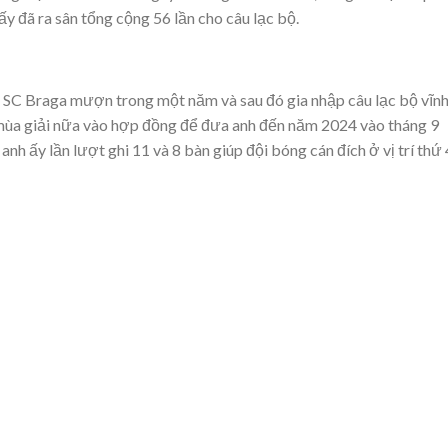
y đã ra sân tổng cộng 56 lần cho câu lạc bộ.
 SC Braga mượn trong một năm và sau đó gia nhập câu lạc bộ vĩn
i mùa giải nữa vào hợp đồng để đưa anh đến năm 2024 vào tháng 9
nh ấy lần lượt ghi 11 và 8 bàn giúp đội bóng cán đích ở vị trí thứ 