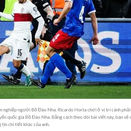
n nghiệp người Bồ Đào Nha. Ricardo Horta chơi ở vị trí cánh phải
uyển quốc gia Bồ Đào Nha. Bằng cách theo dõi bài viết này, bạn sẽ 
tin chi tiết khác của anh.