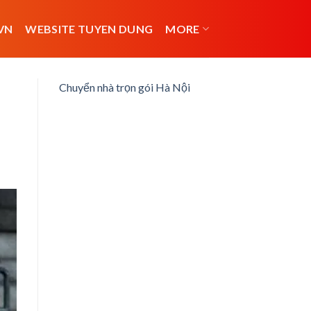
VN
WEBSITE TUYEN DUNG
MORE
Chuyển nhà trọn gói Hà Nội