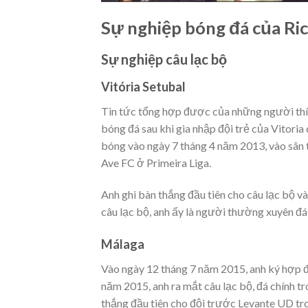
Sự nghiệp bóng đá của Ri
Sự nghiệp câu lạc bộ
Vitória Setubal
Tin tức tổng hợp được của những người th
bóng đá sau khi gia nhập đội trẻ của Vitori
bóng vào ngày 7 tháng 4 năm 2013, vào sân t
Ave FC ở Primeira Liga.
Anh ghi bàn thắng đầu tiên cho câu lạc bộ 
câu lạc bộ, anh ấy là người thường xuyên đá 
Málaga
Vào ngày 12 tháng 7 năm 2015, anh ký hợp đ
năm 2015, anh ra mắt câu lạc bộ, đá chính tr
thắng đầu tiên cho đội trước Levante UD tr