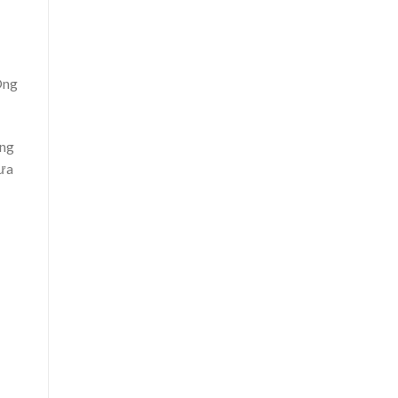
Ông
ong
hưa