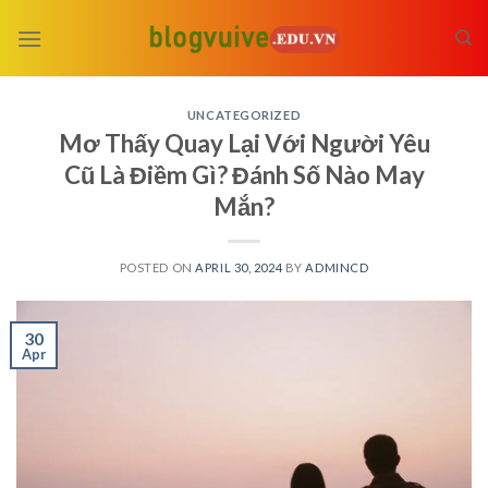
Skip
to
content
UNCATEGORIZED
Mơ Thấy Quay Lại Với Người Yêu
Cũ Là Điềm Gì? Đánh Số Nào May
Mắn?
POSTED ON
APRIL 30, 2024
BY
ADMINCD
30
Apr