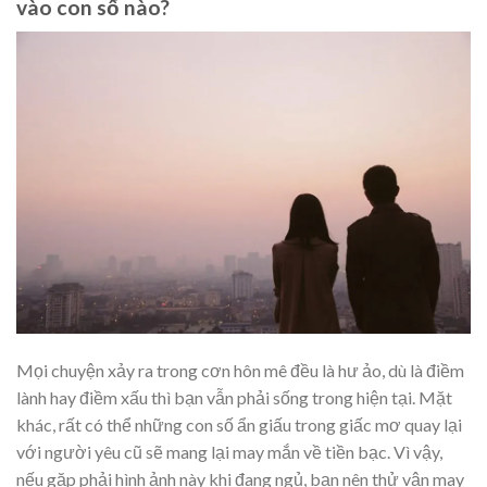
vào con số nào?
Mọi chuyện xảy ra trong cơn hôn mê đều là hư ảo, dù là điềm
lành hay điềm xấu thì bạn vẫn phải sống trong hiện tại. Mặt
khác, rất có thể những con số ẩn giấu trong giấc mơ quay lại
với người yêu cũ sẽ mang lại may mắn về tiền bạc. Vì vậy,
nếu gặp phải hình ảnh này khi đang ngủ, bạn nên thử vận may