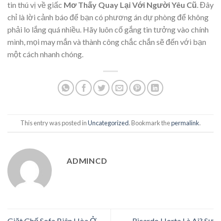
tin thú vị về giấc
Mơ Thấy Quay Lại Với Người Yêu Cũ
. Đây
chỉ là lời cảnh báo để bạn có phương án dự phòng để không
phải lo lắng quá nhiều. Hãy luôn cố gắng tin tưởng vào chính
mình, mọi may mắn và thành công chắc chắn sẽ đến với bạn
một cách nhanh chóng.
This entry was posted in
Uncategorized
. Bookmark the
permalink
.
ADMINCD
Giặt Ghế Sofa Biên Hòa Ở
Ricardo Horta Là Ai? Sự