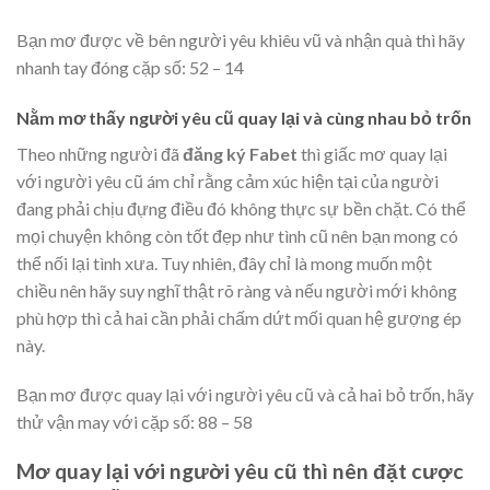
Bạn mơ được về bên người yêu khiêu vũ và nhận quà thì hãy
nhanh tay đóng cặp số: 52 – 14
Nằm mơ thấy người yêu cũ quay lại và cùng nhau bỏ trốn
Theo những người đã
đăng ký Fabet
thì giấc mơ quay lại
với người yêu cũ ám chỉ rằng cảm xúc hiện tại của người
đang phải chịu đựng điều đó không thực sự bền chặt. Có thể
mọi chuyện không còn tốt đẹp như tình cũ nên bạn mong có
thể nối lại tình xưa. Tuy nhiên, đây chỉ là mong muốn một
chiều nên hãy suy nghĩ thật rõ ràng và nếu người mới không
phù hợp thì cả hai cần phải chấm dứt mối quan hệ gượng ép
này.
Bạn mơ được quay lại với người yêu cũ và cả hai bỏ trốn, hãy
thử vận may với cặp số: 88 – 58
Mơ quay lại với người yêu cũ thì nên đặt cược