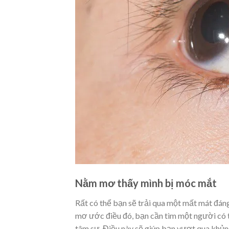
Nằm mơ thấy mình bị móc mắt
Rất có thể bạn sẽ trải qua một mất mát đáng 
mơ ước điều đó, bạn cần tìm một người có t
tâm sự. Điều này sẽ giúp bạn vượt qua khủn