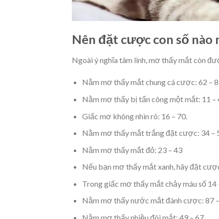
Nên đặt cược con số nào
Ngoài ý nghĩa tâm linh, mơ thấy mắt còn đư
Nằm mơ thấy mắt chung cá cược: 62 – 
Nằm mơ thấy bị tấn công một mắt: 11 – 
Giấc mơ không nhìn rõ: 16 – 70.
Nằm mơ thấy mắt trắng đặt cược: 34 – 
Nằm mơ thấy mắt đỏ: 23 – 43
Nếu bạn mơ thấy mắt xanh, hãy đặt cược
Trong giấc mơ thấy mắt chảy máu số 14 
Nằm mơ thấy nước mắt đánh cược: 87 –
Nằm mơ thấy nhiều đôi mắt: 49 – 67