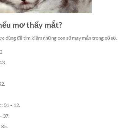
 nếu mơ thấy mắt?
ợc dùng để tìm kiếm những con số may mắn trong xổ số.
82
43.
52.
: 01 – 12.
– 37.
 85.