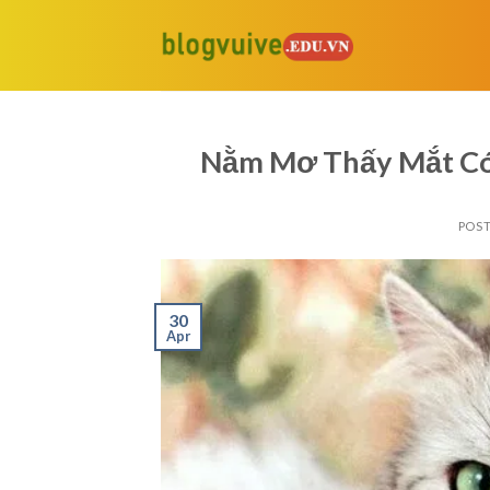
Skip
to
content
Nằm Mơ Thấy Mắt Có 
POS
30
Apr