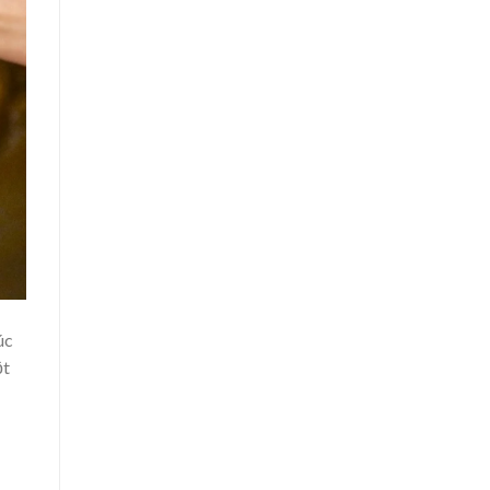
úc
ột