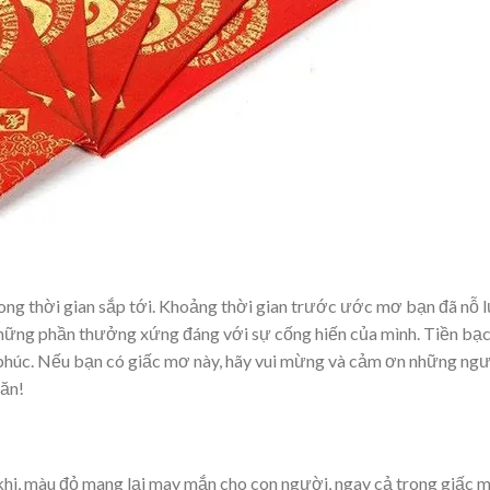
ng thời gian sắp tới. Khoảng thời gian trước ước mơ bạn đã nỗ 
 những phần thưởng xứng đáng với sự cống hiến của mình. Tiền bạ
nh phúc. Nếu bạn có giấc mơ này, hãy vui mừng và cảm ơn những ng
hăn!
 khi, màu đỏ mang lại may mắn cho con người, ngay cả trong giấc 