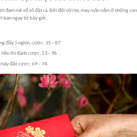
ười đam mê xổ số đặt ra. Bởi đối với họ, may mắn nằm ở những con
i bạn ngay từ bây giờ.
 đầy 5 nghìn, cược: 35 – 87
 tiền thì đánh cược: 53 – 96
ì hãy đặt cược: 69 – 74.