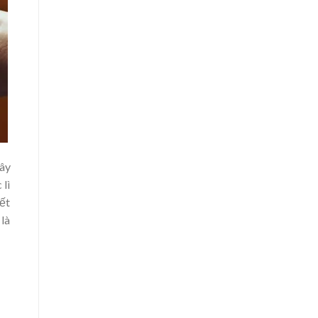
đây
lì
yết
 là