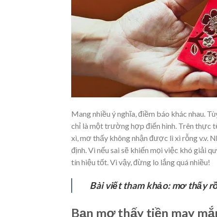
Mang nhiều ý nghĩa, điềm báo khác nhau. Tù
chỉ là một trường hợp điển hình. Trên thực 
xì, mơ thấy không nhận được lì xì rỗng v.v.
định. Vì nếu sai sẽ khiến mọi việc khó giải q
tín hiệu tốt. Vì vậy, đừng lo lắng quá nhiều!
Bài viết tham khảo:
mơ thấy rồ
Bạn mơ thấy tiền may mắn