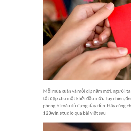
Mỗi mùa xuân và mỗi dịp năm mới, người ta 
tốt đẹp cho một khởi đầu mới. Tuy nhiên, đ
phong bì màu đỏ đựng đầy tiền. Hãy cùng ch
123win.studio
qua bài viết sau