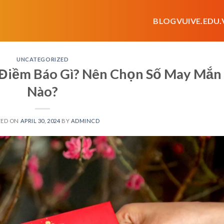
BLOGVUIVE.EDU.
UNCATEGORIZED
à Điềm Báo Gì? Nên Chọn Số May Mắn
Nào?
TED ON
APRIL 30, 2024
BY
ADMINCD