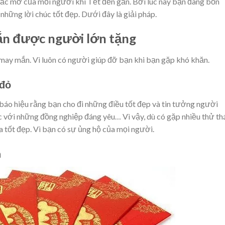
iấc mơ của mỗi người khi Tết đến gần. Bởi lúc này bạn đang bồn
hững lời chúc tốt đẹp. Dưới đây là giải pháp.
n được người lớn tặng
u may mắn. Vì luôn có người giúp đỡ bạn khi bạn gặp khó khăn.
 đỏ
báo hiệu rằng bạn cho đi những điều tốt đẹp và tin tưởng người
ặc với những đồng nghiệp đáng yêu… Vì vậy, dù có gặp nhiều thử th
 tốt đẹp. Vì bạn có sự ủng hộ của mọi người.
n