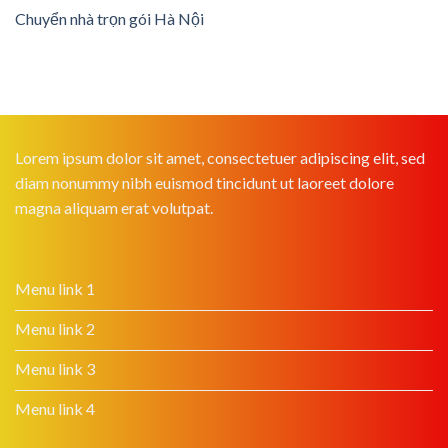
Chuyển nhà trọn gói Hà Nội
Lorem ipsum dolor sit amet, consectetuer adipiscing elit, sed
diam nonummy nibh euismod tincidunt ut laoreet dolore
magna aliquam erat volutpat.
Menu link 1
Menu link 2
Menu link 3
Menu link 4