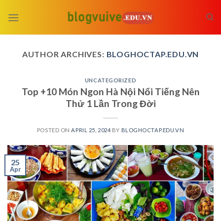
Skip
to
content
AUTHOR ARCHIVES:
BLOGHOCTAP.EDU.VN
UNCATEGORIZED
Top +10 Món Ngon Hà Nội Nổi Tiếng Nên
Thử 1 Lần Trong Đời
POSTED ON
APRIL 25, 2024
BY
BLOGHOCTAP.EDU.VN
25
Apr