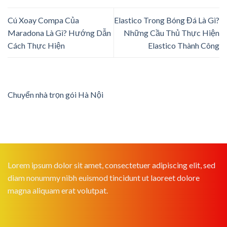
Cú Xoay Compa Của
Elastico Trong Bóng Đá Là Gì?
Maradona Là Gì? Hướng Dẫn
Những Cầu Thủ Thực Hiện
Cách Thực Hiện
Elastico Thành Công
Chuyển nhà trọn gói Hà Nội
Lorem ipsum dolor sit amet, consectetuer adipiscing elit, sed
diam nonummy nibh euismod tincidunt ut laoreet dolore
magna aliquam erat volutpat.