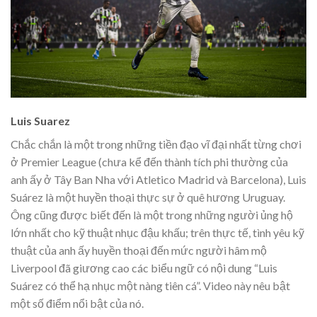
Luis Suarez
Chắc chắn là một trong những tiền đạo vĩ đại nhất từng chơi
ở Premier League (chưa kể đến thành tích phi thường của
anh ấy ở Tây Ban Nha với Atletico Madrid và Barcelona), Luis
Suárez là một huyền thoại thực sự ở quê hương Uruguay.
Ông cũng được biết đến là một trong những người ủng hộ
lớn nhất cho kỹ thuật nhục đậu khấu; trên thực tế, tình yêu kỹ
thuật của anh ấy huyền thoại đến mức người hâm mộ
Liverpool đã giương cao các biểu ngữ có nội dung “Luis
Suárez có thể hạ nhục một nàng tiên cá”. Video này nêu bật
một số điểm nổi bật của nó.