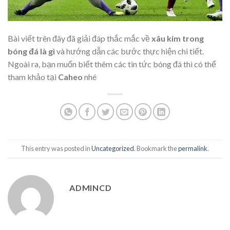
Bài viết trên đây đã giải đáp thắc mắc về
xâu kim trong
bóng đá là gì
và hướng dẫn các bước thực hiện chi tiết.
Ngoài ra, bạn muốn biết thêm các tin tức bóng đá thì có thể
tham khảo tại
Caheo
nhé
This entry was posted in
Uncategorized
. Bookmark the
permalink
.
ADMINCD