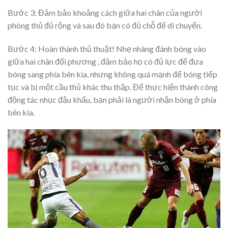
Bước 3: Đảm bảo khoảng cách giữa hai chân của người
phòng thủ đủ rộng và sau đó bạn có đủ chỗ để di chuyển.
Bước 4: Hoàn thành thủ thuật! Nhẹ nhàng đánh bóng vào
giữa hai chân đối phương , đảm bảo họ có đủ lực để đưa
bóng sang phía bên kia, nhưng không quá mạnh để bóng tiếp
tục và bị một cầu thủ khác thu thập. Để thực hiện thành công
động tác nhục đậu khấu, bạn phải là người nhận bóng ở phía
bên kia.