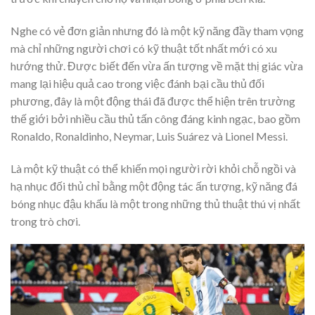
Nghe có vẻ đơn giản nhưng đó là một kỹ năng đầy tham vọng
mà chỉ những người chơi có kỹ thuật tốt nhất mới có xu
hướng thử. Được biết đến vừa ấn tượng về mặt thị giác vừa
mang lại hiệu quả cao trong việc đánh bại cầu thủ đối
phương, đây là một động thái đã được thể hiện trên trường
thế giới bởi nhiều cầu thủ tấn công đáng kinh ngạc, bao gồm
Ronaldo, Ronaldinho, Neymar, Luis Suárez và Lionel Messi.
Là một kỹ thuật có thể khiến mọi người rời khỏi chỗ ngồi và
hạ nhục đối thủ chỉ bằng một động tác ấn tượng, kỹ năng đá
bóng nhục đậu khấu là một trong những thủ thuật thú vị nhất
trong trò chơi.