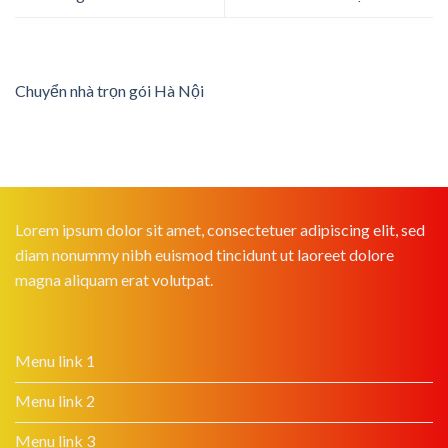
Chuyển nhà trọn gói Hà Nội
Lorem ipsum dolor sit amet, consectetuer adipiscing elit, sed
diam nonummy nibh euismod tincidunt ut laoreet dolore
magna aliquam erat volutpat.
Menu link 1
Menu link 2
Menu link 3