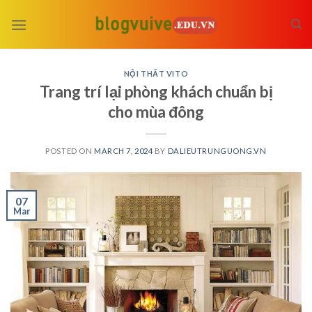
Skip
to
content
NỘI THẤT VITO
Trang trí lại phòng khách chuẩn bị
cho mùa đông
POSTED ON
MARCH 7, 2024
BY
DALIEUTRUNGUONG.VN
07
Mar