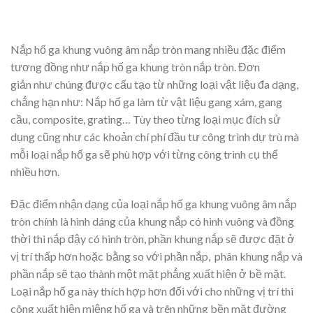
Nắp hố ga khung vuông âm nắp tròn mang nhiều đặc điểm
tương đồng như nắp hố ga khung tròn nắp tròn. Đơn
giản như chúng được cấu tạo từ những loại vật liệu đa dạng,
chẳng hạn như: Nắp hố ga làm từ vật liệu gang xám, gang
cầu, composite, grating… Tùy theo từng loại mục đích sử
dụng cũng như các khoản chí phí đầu tư công trình dự trù mà
mỗi loại nắp hố ga sẽ phù hợp với từng công trình cụ thể
nhiều hơn.
Đặc điểm nhận dạng của loại nắp hố ga khung vuông âm nắp
tròn chính là hình dáng của khung nắp có hình vuông và đồng
thời thì nắp đậy có hình tròn, phần khung nắp sẽ được đặt ở
vị trí thấp hơn hoặc bằng so với phần nắp, phân khung nắp và
phần nắp sẽ tạo thành một mặt phẳng xuất hiện ở bề mặt.
Loại nắp hố ga này thích hợp hơn đối với cho những vị trí thi
công xuất hiện miệng hố ga và trên những bền mặt đường