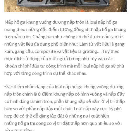
Nắp hố ga khung vuông dương nắp tròn là loại nắp hố ga
mang theo những đặc điểm tương đồng như nắp hố ga khung
tròn nắp tròn. Chẳng hạn như chúng có thể được cấu tạo từ
những vật liệu đa dạng phổ biến như: Làm từ vật liệu là gang
xám, gang cầu, composite và vật liệu là grating… .Tùy theo
mục đích sử dụng của mỗi người cũng như tùy vào các
khoản chí phí đầu tư công trình mà mỗi loại nắp hố ga sẽ phù
hợp với từng công trình cụ thể khác nhau.
Đặc điểm nhận dạng của loại nắp hố ga khung vuông dương
nắp tròn chính là ở điểm khung nắp có hình vuông và nắp đậy
có hình dáng là hình tròn, phần khung nắp sẽ nằm ở vị trí thấp
hơn so với phần nắp đậy một chút. Loại nắp này cực kỳ phù
hợp để có thể dễ dàng lắp đặt ở những nơi xuất hiện
những hố ga thi công có vị trí đặt thấp hơn quá nhiều so với
bề mặt đường.