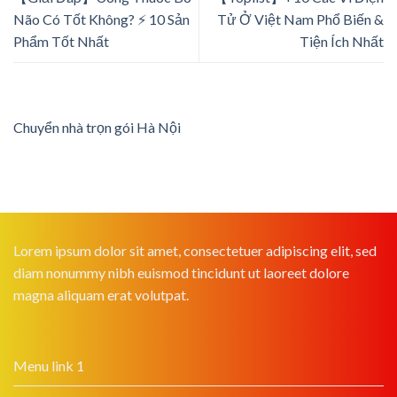
Não Có Tốt Không? ⚡️ 10 Sản
Tử Ở Việt Nam Phổ Biến &
Phẩm Tốt Nhất
Tiện Ích Nhất
Chuyển nhà trọn gói Hà Nội
Lorem ipsum dolor sit amet, consectetuer adipiscing elit, sed
diam nonummy nibh euismod tincidunt ut laoreet dolore
magna aliquam erat volutpat.
Menu link 1