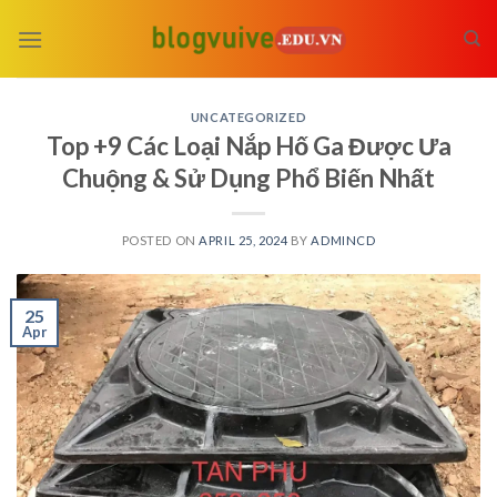
Skip
to
content
UNCATEGORIZED
Top +9 Các Loại Nắp Hố Ga Được Ưa
Chuộng & Sử Dụng Phổ Biến Nhất
POSTED ON
APRIL 25, 2024
BY
ADMINCD
25
Apr