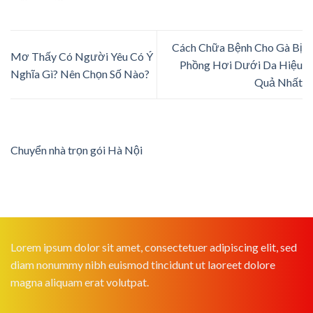
Cách Chữa Bệnh Cho Gà Bị
Mơ Thấy Có Người Yêu Có Ý
Phồng Hơi Dưới Da Hiệu
Nghĩa Gì? Nên Chọn Số Nào?
Quả Nhất
Chuyển nhà trọn gói Hà Nội
Lorem ipsum dolor sit amet, consectetuer adipiscing elit, sed
diam nonummy nibh euismod tincidunt ut laoreet dolore
magna aliquam erat volutpat.