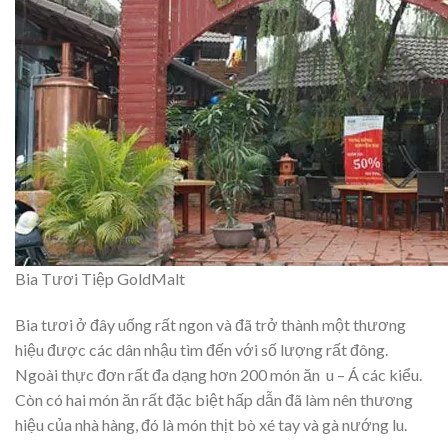
Bia Tươi Tiệp GoldMalt
Bia tươi ở đây uống rất ngon và đã trở thành một thương
hiệu được các dân nhậu tìm đến với số lượng rất đông.
Ngoài thực đơn rất đa dạng hơn 200 món ăn u – Á các kiểu.
Còn có hai món ăn rất đặc biệt hấp dẫn đã làm nên thương
hiệu của nhà hàng, đó là món thịt bò xé tay và gà nướng lu.