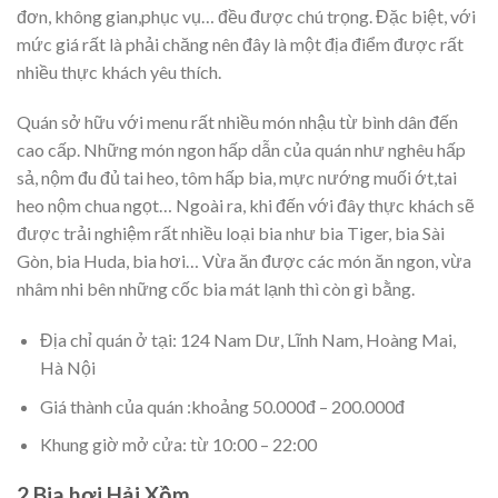
đơn, không gian,phục vụ… đều được chú trọng. Đặc biệt, với
mức giá rất là phải chăng nên đây là một địa điểm được rất
nhiều thực khách yêu thích.
Quán sở hữu với menu rất nhiều món nhậu từ bình dân đến
cao cấp. Những món ngon hấp dẫn của quán như nghêu hấp
sả, nộm đu đủ tai heo, tôm hấp bia, mực nướng muối ớt,tai
heo nộm chua ngọt… Ngoài ra, khi đến với đây thực khách sẽ
được trải nghiệm rất nhiều loại bia như bia Tiger, bia Sài
Gòn, bia Huda, bia hơi… Vừa ăn được các món ăn ngon, vừa
nhâm nhi bên những cốc bia mát lạnh thì còn gì bằng.
Địa chỉ quán ở tại: 124 Nam Dư, Lĩnh Nam, Hoàng Mai,
Hà Nội
Giá thành của quán :khoảng 50.000đ – 200.000đ
Khung giờ mở cửa: từ 10:00 – 22:00
2.Bia hơi Hải Xồm