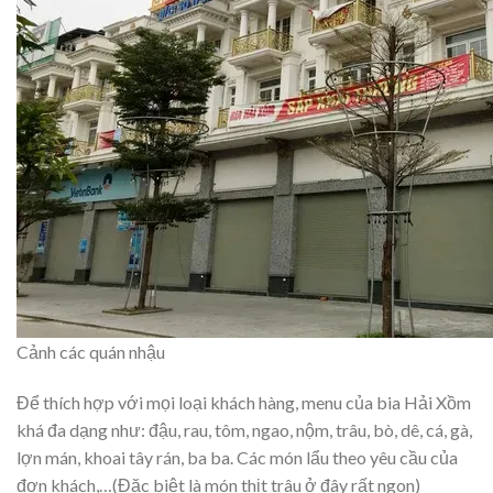
Cảnh các quán nhậu
Để thích hợp với mọi loại khách hàng, menu của bia Hải Xồm
khá đa dạng như: đậu, rau, tôm, ngao, nộm, trâu, bò, dê, cá, gà,
lợn mán, khoai tây rán, ba ba. Các món lẩu theo yêu cầu của
đơn khách,…(Đặc biệt là món thịt trâu ở đây rất ngon)