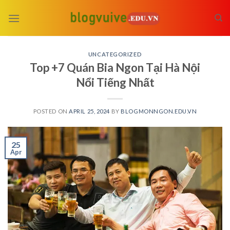
Skip
to
content
UNCATEGORIZED
Top +7 Quán Bia Ngon Tại Hà Nội
Nổi Tiếng Nhất
POSTED ON
APRIL 25, 2024
BY
BLOGMONNGON.EDU.VN
25
Apr