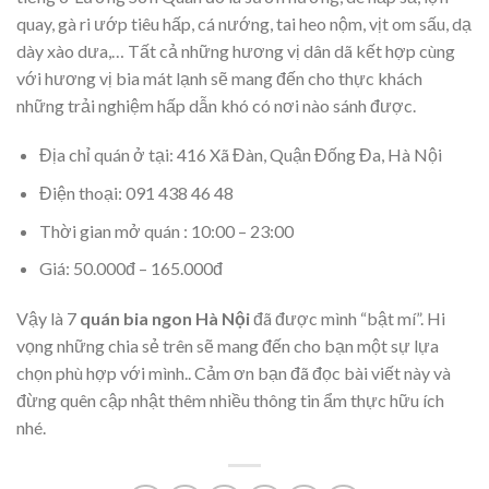
quay, gà ri ướp tiêu hấp, cá nướng, tai heo nộm, vịt om sấu, dạ
dày xào dưa,… Tất cả những hương vị dân dã kết hợp cùng
với hương vị bia mát lạnh sẽ mang đến cho thực khách
những trải nghiệm hấp dẫn khó có nơi nào sánh được.
Địa chỉ quán ở tại: 416 Xã Đàn, Quận Đống Đa, Hà Nội
Điện thoại: 091 438 46 48
Thời gian mở quán : 10:00 – 23:00
Giá: 50.000đ – 165.000đ
Vậy là 7
quán bia ngon Hà Nội
đã được mình “bật mí”. Hi
vọng những chia sẻ trên sẽ mang đến cho bạn một sự lựa
chọn phù hợp với mình.. Cảm ơn bạn đã đọc bài viết này và
đừng quên cập nhật thêm nhiều thông tin ẩm thực hữu ích
nhé.