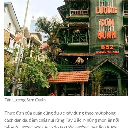
Tân Lương Sơn Quán
Thực đơn của quán cũng được xây dựng theo một phong
cách dân dã, đậm chất núi rừng Tây Bắc. Những món ăn nổi
tiếng ở Lương Sơn Quán đó là sườn nướng, dê hấp sả, lợn