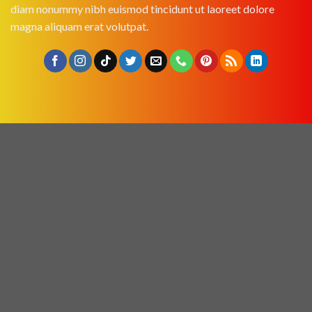
diam nonummy nibh euismod tincidunt ut laoreet dolore
magna aliquam erat volutpat.