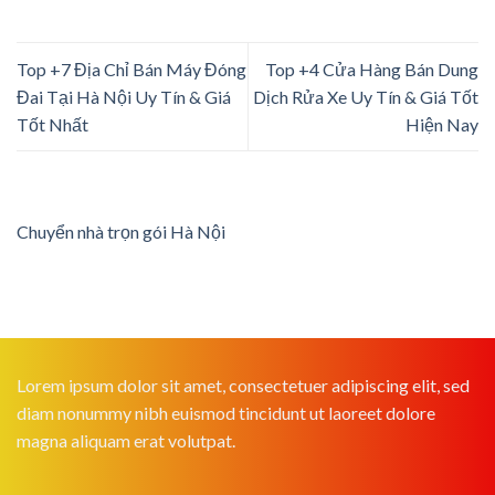
Top +7 Địa Chỉ Bán Máy Đóng
Top +4 Cửa Hàng Bán Dung
Đai Tại Hà Nội Uy Tín & Giá
Dịch Rửa Xe Uy Tín & Giá Tốt
Tốt Nhất
Hiện Nay
Chuyển nhà trọn gói Hà Nội
Lorem ipsum dolor sit amet, consectetuer adipiscing elit, sed
diam nonummy nibh euismod tincidunt ut laoreet dolore
magna aliquam erat volutpat.