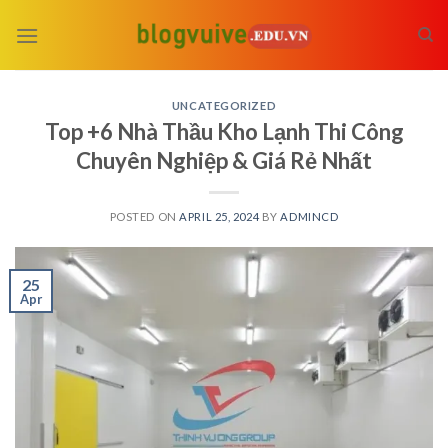
Skip
to
content
UNCATEGORIZED
Top +6 Nhà Thầu Kho Lạnh Thi Công
Chuyên Nghiệp & Giá Rẻ Nhất
POSTED ON
APRIL 25, 2024
BY
ADMINCD
25
Apr