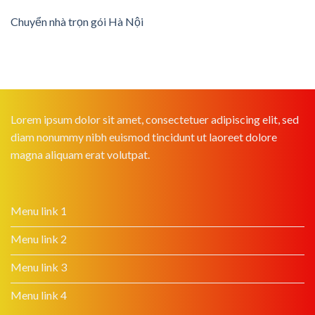
Chuyển nhà trọn gói Hà Nội
Lorem ipsum dolor sit amet, consectetuer adipiscing elit, sed
diam nonummy nibh euismod tincidunt ut laoreet dolore
magna aliquam erat volutpat.
Menu link 1
Menu link 2
Menu link 3
Menu link 4