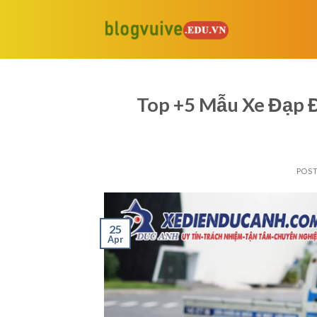
Skip
to
content
Top +5 Mẫu Xe Đạp 
POS
25
Apr