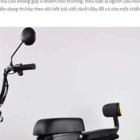
g mà còn không gây ô nhiễm môi trường. Nếu bạn là người yêu môi
ện dụng thì hãy theo dõi hết bài viết dưới đây để có cho một chiế