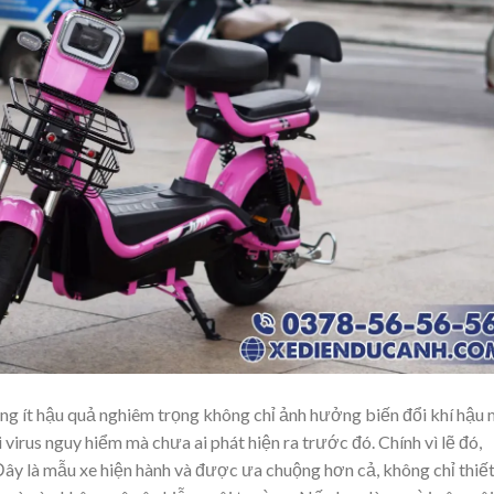
ng ít hậu quả nghiêm trọng không chỉ ảnh hưởng biến đổi khí hậu
i virus nguy hiểm mà chưa ai phát hiện ra trước đó. Chính vì lẽ đó,
Đây là mẫu xe hiện hành và được ưa chuộng hơn cả, không chỉ thiế