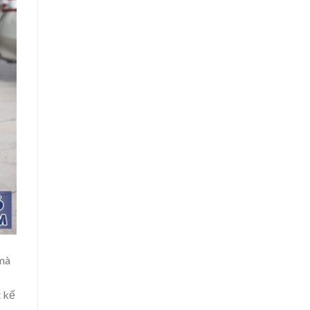
 mà
t kế