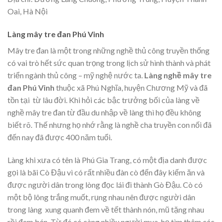
Oai, Hà Nội
Làng mây tre đan Phú Vinh
Mây tre đan là một trong những nghề thủ công truyền thống
có vai trò hết sức quan trọng trong lịch sử hình thành và phát
triển ngành thủ công – mỹ nghệ nước ta.
Làng nghề mây tre
đan Phú Vinh
thuộc xã Phú Nghĩa, huyện Chương Mỹ và đã
tồn tại từ lâu đời. Khi hỏi các bậc trưởng bối của làng về
nghề mây tre đan từ đầu du nhập về làng thì họ đều không
biết rõ. Thế nhưng họ nhớ rằng là nghề cha truyền con nối đã
đến nay đã được 400 năm tuổi.
Làng khi xưa có tên là Phú Gia Trang, có một địa danh được
gọi là bãi Cò Đậu vì có rất nhiều đàn cò đến đây kiếm ăn và
được người dân trong lòng đọc lái đi thành Gò Đậu. Cò có
một bộ lông trắng muốt, rụng nhau nên được người dân
trong làng xung quanh đem về tết thành nón, mũ tặng nhau
rồi đem bán. Từ đó có càng nhiều người mua, họ tìm thêm các