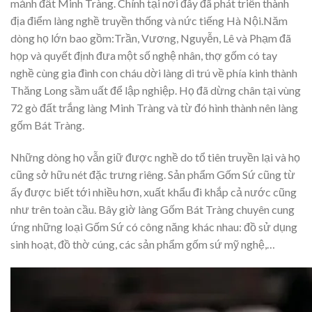
mảnh đất Minh Tràng. Chính tại nơi đây đã phát triển thành
địa điểm làng nghề truyền thống và nức tiếng Hà Nội.
Năm
dòng họ lớn bao gồm:Trần, Vương, Nguyễn, Lê và Phạm đã
họp và quyết định đưa một số nghệ nhân, thợ gốm có tay
nghề cùng gia đình con cháu dời làng di trú về phía kinh thành
Thăng Long sầm uất để lập nghiệp. Họ đã dừng chân tại vùng
72 gò đất trắng làng Minh Tràng và từ đó hình thành nên làng
gốm Bát Tràng.
Những dòng họ vẫn giữ được nghề do tổ tiên truyền lại và họ
cũng sở hữu nét đặc trưng riêng. Sản phẩm Gốm Sứ cũng từ
ấy được biết tới nhiều hơn, xuất khẩu đi khắp cả nước cũng
như trên toàn cầu. Bây giờ làng Gốm Bát Tràng chuyên cung
ứng những loại Gốm Sứ có công năng khác nhau: đồ sử dụng
sinh hoạt, đồ thờ cúng, các sản phẩm gốm sứ mỹ nghệ,…