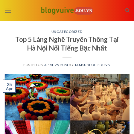
Skip
to
content
UNCATEGORIZED
Top 5 Làng Nghề Truyền Thống Tại
Hà Nội Nổi Tiếng Bậc Nhất
POSTED ON
APRIL 25, 2024
BY
TAMSUBLOG.EDU.VN
25
Apr