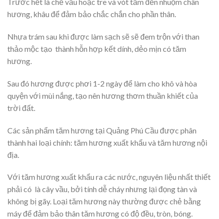
Trước hết là chẻ vầu hoặc tre và vót tăm đến nhuộm chân
hương, khâu để đảm bảo chắc chắn cho phần thân.
Nhựa trám sau khi được làm sạch sẽ sẽ đem trộn với than
thảo mộc tạo thành hỗn hợp kết dính, dẻo mịn có tăm
hương.
Sau đó hương được phơi 1-2 ngày để làm cho khô và hòa
quyện với mùi nắng, tạo nên hương thơm thuần khiết của
trời đất.
Các sản phẩm tăm hương tại Quảng Phú Cầu được phân
thành hai loại chính: tăm hương xuất khẩu và tăm hương nội
địa.
Với tăm hương xuất khẩu ra các nước, nguyên liệu nhất thiết
phải có là cây vầu, bởi tính dễ cháy nhưng lại đọng tàn và
không bị gãy. Loại tăm hương này thường được chẻ bằng
máy để đảm bảo thân tăm hương có độ đều, tròn, bóng.