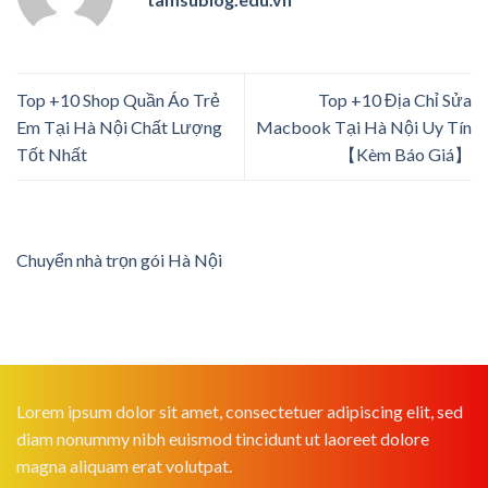
Top +10 Shop Quần Áo Trẻ
Top +10 Địa Chỉ Sửa
Em Tại Hà Nội Chất Lượng
Macbook Tại Hà Nội Uy Tín
Tốt Nhất
【Kèm Báo Giá】
Chuyển nhà trọn gói Hà Nội
Lorem ipsum dolor sit amet, consectetuer adipiscing elit, sed
diam nonummy nibh euismod tincidunt ut laoreet dolore
magna aliquam erat volutpat.