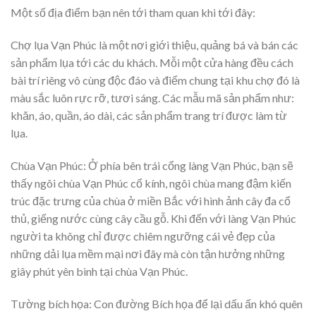
Một số địa điểm bạn nên tới tham quan khi tới đây:
Chợ lụa Vạn Phúc là một nơi giới thiệu, quảng bá và bán các
sản phẩm lụa tới các du khách. Mỗi một cửa hàng đều cách
bài trí riêng vô cùng độc đáo và điểm chung tại khu chợ đó là
màu sắc luôn rực rỡ, tươi sáng. Các mẫu mã sản phẩm như:
khăn, áo, quần, áo dài, các sản phẩm trang trí được làm từ
lụa.
Chùa Vạn Phúc: Ở phía bên trái cổng làng Vạn Phúc, bạn sẽ
thấy ngôi chùa Vạn Phúc cổ kính, ngôi chùa mang đậm kiến
trúc đặc trưng của chùa ở miền Bắc với hình ảnh cây đa cổ
thủ, giếng nước cùng cây cầu gỗ. Khi đến với làng Vạn Phúc
người ta không chỉ được chiêm ngưỡng cái vẻ đẹp của
những dải lụa mềm mại nơi đây mà còn tận hưởng những
giây phút yên bình tại chùa Vạn Phúc.
Tường bích họa: Con đường Bích họa để lại dấu ấn khó quên