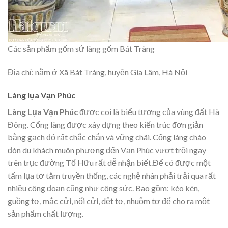
Các sản phẩm gốm sứ làng gốm Bát Tràng
Địa chỉ: nằm ở Xã Bát Tràng, huyện Gia Lâm, Hà Nội
Làng lụa Vạn Phúc
Làng Lụa Vạn Phúc
được coi là biểu tượng của vùng đất Hà
Đông. Cổng làng được xây dựng theo kiến trúc đơn giản
bằng gạch đỏ rất chắc chắn và vững chãi. Cổng làng chào
đón du khách muôn phương đến Vạn Phúc vượt trội ngay
trên trục đường Tố Hữu rất dễ nhận biết.
Để có được một
tấm lụa tơ tằm truyền thống, các nghệ nhân phải trải qua rất
nhiều công đoạn cũng như công sức. Bao gồm: kéo kén,
guồng tơ, mắc cửi, nối cửi, dệt tơ, nhuộm tơ để cho ra một
sản phẩm chất lượng.