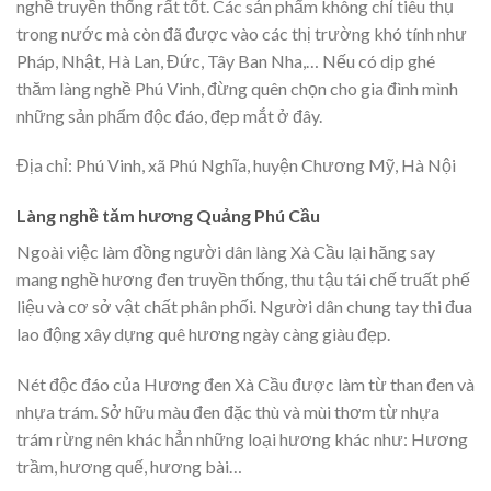
nghề truyền thống rất tốt. Các sản phẩm không chỉ tiêu thụ
trong nước mà còn đã được vào các thị trường khó tính như
Pháp, Nhật, Hà Lan, Đức, Tây Ban Nha,… Nếu có dịp ghé
thăm làng nghề Phú Vinh, đừng quên chọn cho gia đình mình
những sản phẩm độc đáo, đẹp mắt ở đây.
Địa chỉ:
Phú Vinh, xã Phú Nghĩa, huyện Chương Mỹ, Hà Nội
Làng nghề tăm hương Quảng Phú Cầu
Ngoài việc làm đồng người dân làng Xà Cầu lại hăng say
mang nghề hương đen truyền thống, thu tậu tái chế truất phế
liệu và cơ sở vật chất phân phối. Người dân chung tay thi đua
lao động xây dựng quê hương ngày càng giàu đẹp.
Nét độc đáo của Hương đen Xà Cầu được làm từ than đen và
nhựa trám. Sở hữu màu đen đặc thù và mùi thơm từ nhựa
trám rừng nên khác hẳn những loại hương khác như: Hương
trầm, hương quế, hương bài…