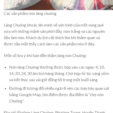
Các sản phẩm nón làng chuông
Làng Chuông khoác lên mình vẻ yên bình của một vùng quê
xưa với những mảnh sân phơi đầy nón trắng và các nguyên
liệu làm nón. Khách du lịch rất thích thú khi thăm quan và
được tận mắt thấy cách làm các sản phẩm nón ở đây.
Một số lưu ý khi bạn đến thăm làng nón Chuông:
Nón làng Chuông thường được họp vào các ngày: 4, 10,
14, 20, 24, 30 âm lịch hàng tháng. Chợ họp từ lúc sáng sớm
và kết thúc sau vài giờ đồng hồ trong một buổi sáng
Đường đi tương đối nhiều ngã rẽ nên các bạn hãy quan sát
bằng Google Map, tìm điểm được địa điểm là “chợ nón
Chuông”.
Địa chỉ: Đường Làng Chuông, Phương Trung, Huyện Thanh