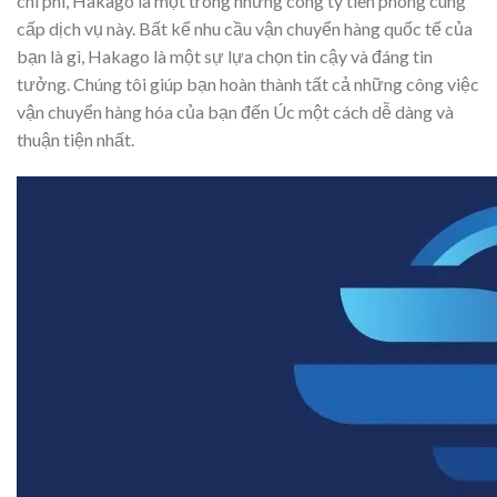
chi phí, Hakago là một trong những công ty tiên phong cung
cấp dịch vụ này. Bất kể nhu cầu vận chuyển hàng quốc tế của
bạn là gì, Hakago là một sự lựa chọn tin cậy và đáng tin
tưởng. Chúng tôi giúp bạn hoàn thành tất cả những công việc
vận chuyển hàng hóa của bạn đến Úc một cách dễ dàng và
thuận tiện nhất.