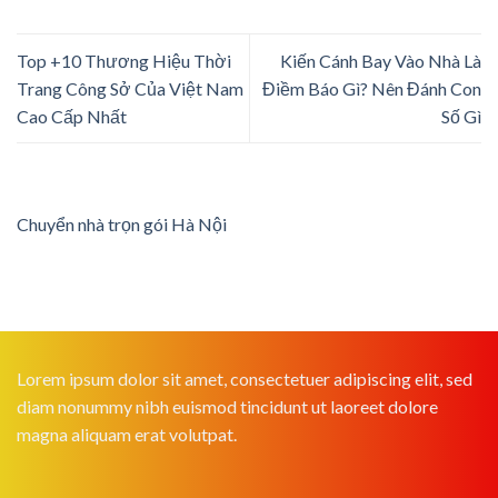
Top +10 Thương Hiệu Thời
Kiến Cánh Bay Vào Nhà Là
Trang Công Sở Của Việt Nam
Điềm Báo Gì? Nên Đánh Con
Cao Cấp Nhất
Số Gì
Chuyển nhà trọn gói Hà Nội
Lorem ipsum dolor sit amet, consectetuer adipiscing elit, sed
diam nonummy nibh euismod tincidunt ut laoreet dolore
magna aliquam erat volutpat.