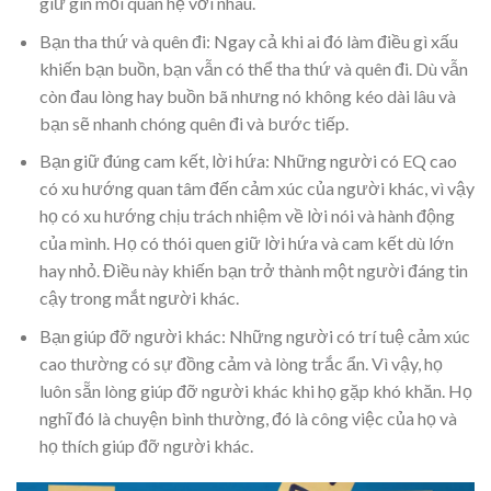
giữ gìn mối quan hệ với nhau.
Bạn tha thứ và quên đi: Ngay cả khi ai đó làm điều gì xấu
khiến bạn buồn, bạn vẫn có thể tha thứ và quên đi. Dù vẫn
còn đau lòng hay buồn bã nhưng nó không kéo dài lâu và
bạn sẽ nhanh chóng quên đi và bước tiếp.
Bạn giữ đúng cam kết, lời hứa: Những người có EQ cao
có xu hướng quan tâm đến cảm xúc của người khác, vì vậy
họ có xu hướng chịu trách nhiệm về lời nói và hành động
của mình. Họ có thói quen giữ lời hứa và cam kết dù lớn
hay nhỏ. Điều này khiến bạn trở thành một người đáng tin
cậy trong mắt người khác.
Bạn giúp đỡ người khác: Những người có trí tuệ cảm xúc
cao thường có sự đồng cảm và lòng trắc ẩn. Vì vậy, họ
luôn sẵn lòng giúp đỡ người khác khi họ gặp khó khăn. Họ
nghĩ đó là chuyện bình thường, đó là công việc của họ và
họ thích giúp đỡ người khác.