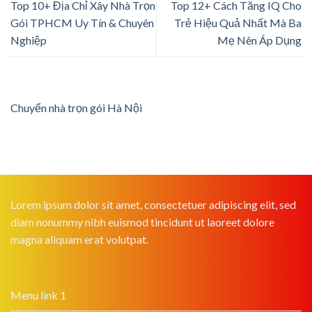
Top 10+ Địa Chỉ Xây Nhà Trọn
Top 12+ Cách Tăng IQ Cho
Gói TPHCM Uy Tín & Chuyên
Trẻ Hiệu Quả Nhất Mà Ba
Nghiệp
Mẹ Nên Áp Dụng
Chuyển nhà trọn gói Hà Nội
Lorem ipsum dolor sit amet, consectetuer adipiscing elit, sed
diam nonummy nibh euismod tincidunt ut laoreet dolore
magna aliquam erat volutpat.
Menu link 1