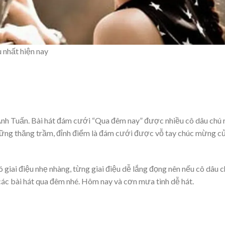
 nhất hiện nay
Anh Tuấn. Bài hát đám cưới “Qua đêm nay” được nhiều cô dâu chú 
 những thăng trầm, đỉnh điểm là đám cưới được vỗ tay chúc mừng c
giai điệu nhẹ nhàng, từng giai điệu dễ lắng đọng nên nếu cô dâu 
các bài hát qua đêm nhé. Hôm nay và cơn mưa tình dễ hát.