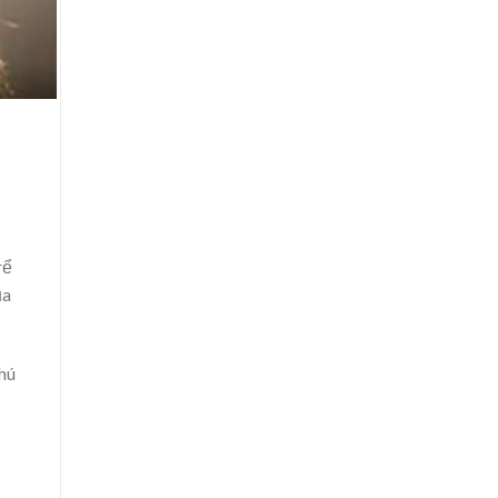
rể
ủa
chú