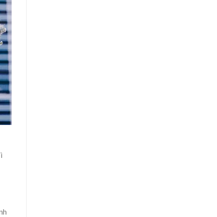
ì
Anh