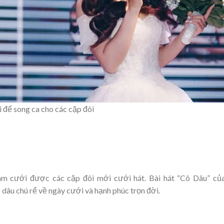
i để song ca cho các cặp đôi
ám cưới được các cặp đôi mới cưới hát. Bài hát “Cô Dâu” củ
dâu chú rể về ngày cưới và hạnh phúc trọn đời.