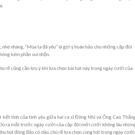
a.
g, nhẹ nhàng, “Mùa ta đã yêu” là gợi ý hoàn hảo cho những cặp đôi
không kém phần vui nhộn.
chú rể cũng cần lưu ý khi lựa chọn bài hát này trong ngày cưới của
sự kết tinh của tình yêu giữa hai ca sĩ Đông Nhi và Ông Cao Thắn
. Dù ra mắt trước ngày cưới của cặp đôi mới cưới không lâu nhưn
 thu hút đông đảo cô dâu, chú rể lựa chọn cùng hát trong ngày cưới