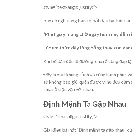
style=”text-align: justify;”>
bạn có nghĩ rằng bạn sẽ bắt đầu bài hát đầu 
“
Phút giây mong chờ ngày hôm nay đến r
Lúc em thức dậy lòng bỗng thấy xốn xan
Khi bố dẫn đến lễ đường, chú rể cũng đáp lạ
Đây là một khung cảnh vô cùng hạnh phúc và
sẽ không bao giờ quên được vì họ đều cảm độ
chia sẻ trọn vẹn với nhau.
Định Mệnh Ta Gặp Nhau
style=”text-align: justify;”>
Giai điệu bài hát “Định mệnh ta gặp nhau” c