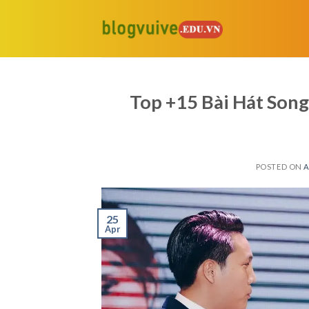
Skip
to
content
Top +15 Bài Hát Son
POSTED ON
A
25
Apr