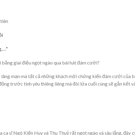
tiên
ồi
g,…”
i bằng giai điệu ngọt ngào qua bài hát đám cưới?
 lãng mạn mà tất cả những khách mời chứng kiến ​​đám cưới của 
ng trước tình yêu thiêng liêng mà đôi lứa cuối cùng sẽ gắn kết v
ủa ca sĩ Ngô Kiến Huy và Thu Thuỷ rất ngọt ngào và sâu lắng, đây 