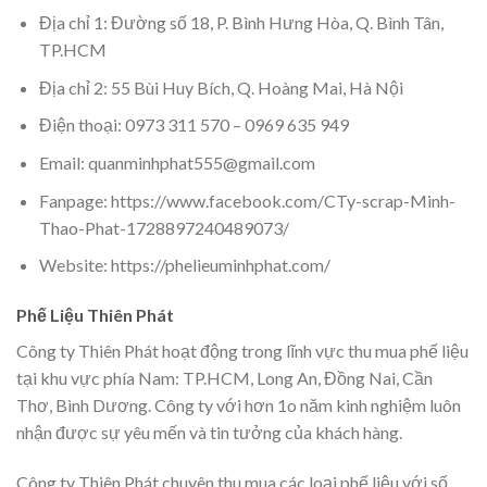
Địa chỉ 1: Đường số 18, P. Bình Hưng Hòa, Q. Bình Tân,
TP.HCM
Địa chỉ 2: 55 Bùi Huy Bích, Q. Hoàng Mai, Hà Nội
Điện thoại: 0973 311 570 – 0969 635 949
Email: quanminhphat555@gmail.com
Fanpage: https://www.facebook.com/CTy-scrap-Minh-
Thao-Phat-1728897240489073/
Website: https://phelieuminhphat.com/
Phế Liệu Thiên Phát
Công ty Thiên Phát hoạt động trong lĩnh vực thu mua phế liệu
tại khu vực phía Nam: TP.HCM, Long An, Đồng Nai, Cần
Thơ, Bình Dương. Công ty với hơn 1o năm kinh nghiệm luôn
nhận được sự yêu mến và tin tưởng của khách hàng.
Công ty Thiên Phát chuyên thu mua các loại phế liệu với số