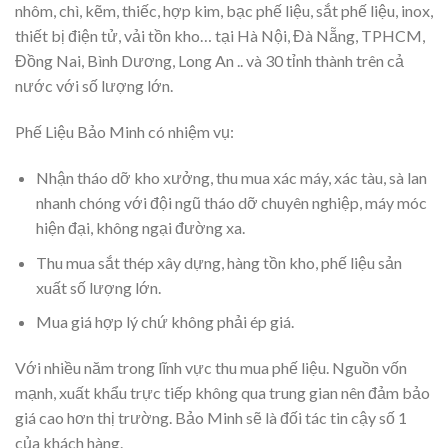
nhôm, chì, kẽm, thiếc, hợp kim, bạc phế liệu, sắt phế liệu, inox,
thiết bị điện tử, vải tồn kho… tại Hà Nội, Đà Nẵng, TPHCM,
Đồng Nai, Bình Dương, Long An .. và 30 tỉnh thành trên cả
nước với số lượng lớn.
Phế Liệu Bảo Minh có nhiệm vụ:
Nhận tháo dỡ kho xưởng, thu mua xác máy, xác tàu, sà lan
nhanh chóng với đội ngũ tháo dỡ chuyên nghiệp, máy móc
hiện đại, không ngại đường xa.
Thu mua sắt thép xây dựng, hàng tồn kho, phế liệu sản
xuất số lượng lớn.
Mua giá hợp lý chứ không phải ép giá.
Với nhiều năm trong lĩnh vực thu mua phế liệu. Nguồn vốn
mạnh, xuất khẩu trực tiếp không qua trung gian nên đảm bảo
giá cao hơn thị trường. Bảo Minh sẽ là đối tác tin cậy số 1
của khách hàng.