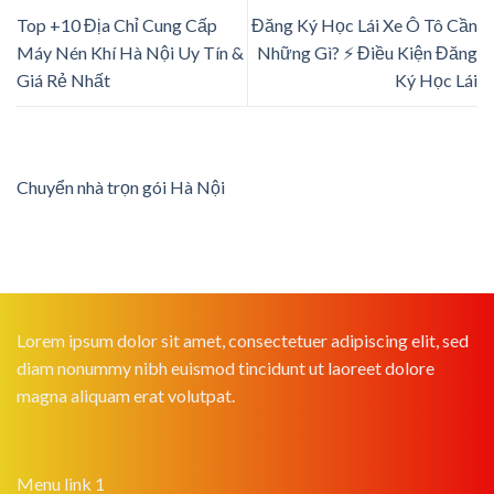
Top +10 Địa Chỉ Cung Cấp
Đăng Ký Học Lái Xe Ô Tô Cần
Máy Nén Khí Hà Nội Uy Tín &
Những Gì? ⚡ Điều Kiện Đăng
Giá Rẻ Nhất
Ký Học Lái
Chuyển nhà trọn gói Hà Nội
Lorem ipsum dolor sit amet, consectetuer adipiscing elit, sed
diam nonummy nibh euismod tincidunt ut laoreet dolore
magna aliquam erat volutpat.
Menu link 1