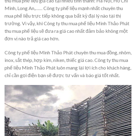
thu mua phế liệu giá cao tại nhiều tỉnh thành: Hà Nội, Hồ Chí
Minh, Long An,…… Công ty phế liệu mạnh nhất chuyên thu
mua phế liệu trực tiếp không qua bất kỳ đại lý nào tại thị
trường. Vì vậy, khi Công ty thu mua phế liệu Minh Thảo Phát
thu mua phế liệu sẽ đưa ra giá cao nhất đảm bảo không một
đơn vị nào trả giá cao hơn.
Công ty phế liệu Minh Thảo Phát chuyên thu mua đồng, nhôm,
inox, sắt thép, hợp kim, niken, thiếc giá cao. Công ty thu mua
phế liệu Minh Thảo Phát luôn mang lại lợi ích cho khách hàng,
chỉ cần gọi điện bạn sẽ được tư vấn và báo giá tốt nhất.