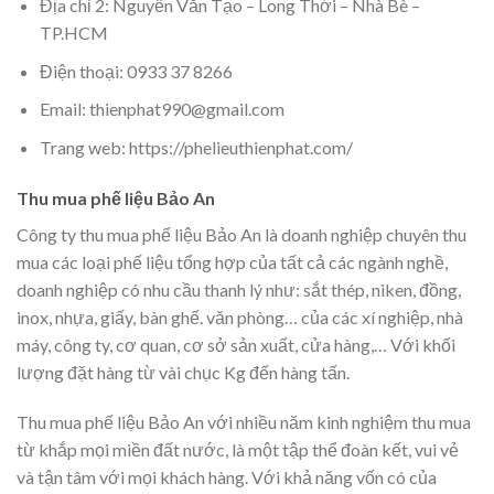
Địa chỉ 2: Nguyễn Văn Tạo – Long Thới – Nhà Bè –
TP.HCM
Điện thoại: 0933 37 8266
Email: thienphat990@gmail.com
Trang web: https://phelieuthienphat.com/
Thu mua phế liệu Bảo An
Công ty thu mua phế liệu Bảo An là doanh nghiệp chuyên thu
mua các loại phế liệu tổng hợp của tất cả các ngành nghề,
doanh nghiệp có nhu cầu thanh lý như: sắt thép, niken, đồng,
inox, nhựa, giấy, bàn ghế. văn phòng… của các xí nghiệp, nhà
máy, công ty, cơ quan, cơ sở sản xuất, cửa hàng,… Với khối
lượng đặt hàng từ vài chục Kg đến hàng tấn.
Thu mua phế liệu Bảo An với nhiều năm kinh nghiệm thu mua
từ khắp mọi miền đất nước, là một tập thể đoàn kết, vui vẻ
và tận tâm với mọi khách hàng. Với khả năng vốn có của