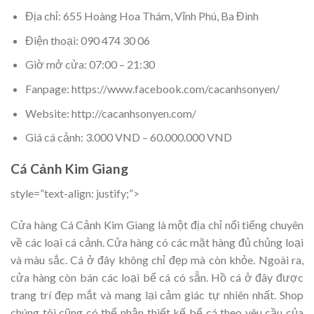
Địa chỉ: 655 Hoàng Hoa Thám, Vĩnh Phú, Ba Đình
Điện thoại: 090 474 30 06
Giờ mở cửa: 07:00 – 21:30
Fanpage: https://www.facebook.com/cacanhsonyen/
Website: http://cacanhsonyen.com/
Giá cá cảnh: 3.000 VND – 60.000.000 VND
Cá Cảnh Kim Giang
style=”text-align: justify;”>
Cửa hàng Cá Cảnh Kim Giang là một địa chỉ nổi tiếng chuyên
về các loại cá cảnh. Cửa hàng có các mặt hàng đủ chủng loại
và màu sắc. Cá ở đây không chỉ đẹp mà còn khỏe. Ngoài ra,
cửa hàng còn bán các loại bể cá có sẵn. Hồ cá ở đây được
trang trí đẹp mắt và mang lại cảm giác tự nhiên nhất. Shop
chúng tôi cũng có thể nhận thiết kế bể cá theo yêu cầu của