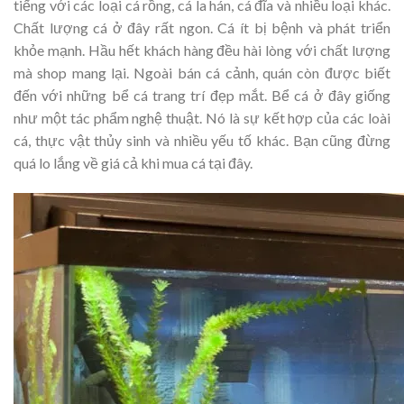
tiếng với các loại cá rồng, cá la hán, cá đĩa và nhiều loại khác.
Chất lượng cá ở đây rất ngon. Cá ít bị bệnh và phát triển
khỏe mạnh. Hầu hết khách hàng đều hài lòng với chất lượng
mà shop mang lại. Ngoài bán cá cảnh, quán còn được biết
đến với những bể cá trang trí đẹp mắt. Bể cá ở đây giống
như một tác phẩm nghệ thuật. Nó là sự kết hợp của các loài
cá, thực vật thủy sinh và nhiều yếu tố khác. Bạn cũng đừng
quá lo lắng về giá cả khi mua cá tại đây.