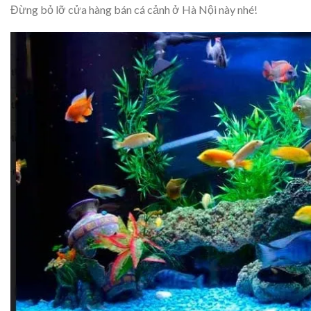
Đừng bỏ lỡ cửa hàng bán cá cảnh ở Hà Nội này nhé!