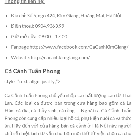
Thông tin liên hệ:
Địa chỉ: Số 5, ngõ 424, Kim Giang, Hoàng Mai, Hà Nội
Điện thoại: 0904.9363.99
Giờ mở cửa: 09:00 – 17:00
Fanpage https://www.facebook.com/CaCanhKimGiang/
Website: http://cacanhkimgiang.com/
Cá Cảnh Tuấn Phong
style=”text-align: justify;”>
Cá Cảnh Tuấn Phong chủ yếu nhập cá chất lượng cao từ Thái
Lan. Các loại cá được bán trong cửa hàng bao gồm cá La
Hán, cá đĩa, cá thủy sinh, cá rồng…. Ngoài ra Cá Cảnh Tuấn
Phong còn cung cấp nhiều loại hồ cá, phụ kiện nuôi cá và thức
ăn. Hãy đến với cửa hàng bán cá cảnh ở Hà Nội này, người
chủ sẽ nhiệt tình tư vấn cho bạn mọi thứ từ việc chọn cá cho