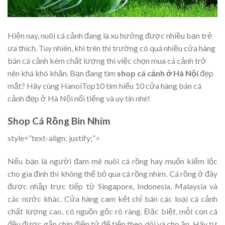
Hiện nay, nuôi cá cảnh đang là xu hướng được nhiều bạn trẻ
ưa thích. Tuy nhiên, khi trên thị trường có quá nhiều cửa hàng
bán cá cảnh kém chất lượng thì việc chọn mua cá cảnh trở
nên khá khó khăn. Bạn đang tìm
shop cá cảnh ở Hà Nội
đẹp
mắt? Hãy cùng HanoiTop10 tìm hiểu 10 cửa hàng bán cá
cảnh đẹp ở Hà Nội nổi tiếng và uy tín nhé!
Shop Cá Rồng Bin Nhím
style=”text-align: justify;”>
Nếu bạn là người đam mê nuôi cá rồng hay muốn kiếm lộc
cho gia đình thì không thể bỏ qua cá rồng nhím. Cá rồng ở đây
được nhập trực tiếp từ Singapore, Indonesia, Malaysia và
các nước khác. Cửa hàng cam kết chỉ bán các loại cá cảnh
chất lượng cao, có nguồn gốc rõ ràng. Đặc biệt, mỗi con cá
đều được gắn chip điện tử để tiện theo dõi và cho ăn. Hãy tự