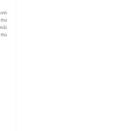
kinh
 thú
phải
 thú