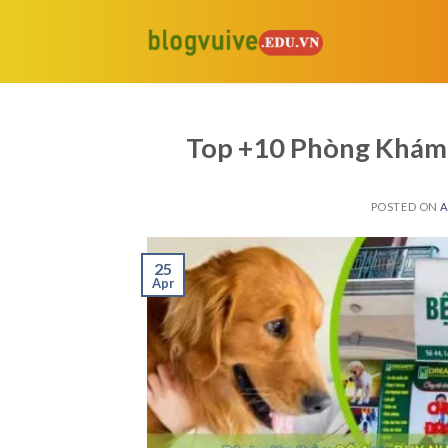
Skip
to
content
Top +10 Phòng Khám 
POSTED ON
A
25
Apr