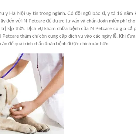
ú y Hà Nội uy tín trong ngành. Có đội ngũ bác sĩ, y tá 16 năm 
ãy đến với N Petcare để được tư vấn và chẩn đoán miễn phí cho
 trị kịp thời. Dịch vụ khám chữa bệnh của N Petcare có giá cả 
N Petcare thậm chí còn cung cấp dịch vụ vào các ngày lễ. Khi đưa
ó ăn để quá trình chẩn đoán bệnh được chính xác hơn.