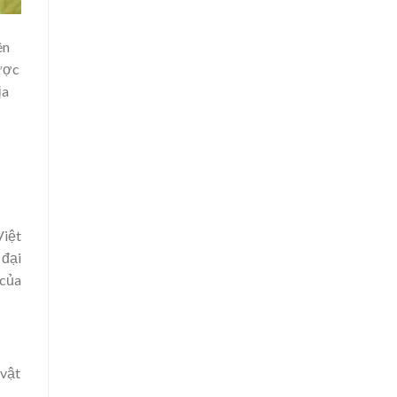
ên
được
ịa
Việt
 đại
 của
 vật