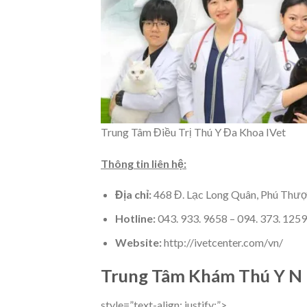
Trung Tâm Điều Trị Thú Y Đa Khoa IVet
Thông tin liên hệ:
Địa chỉ:
468 Đ. Lạc Long Quân, Phú Thượ
Hotline:
043. 933. 9658 – 094. 373. 1259
Website:
http://ivetcenter.com/vn/
Trung Tâm Khám Thú Y N 
style=”text-align: justify;”>