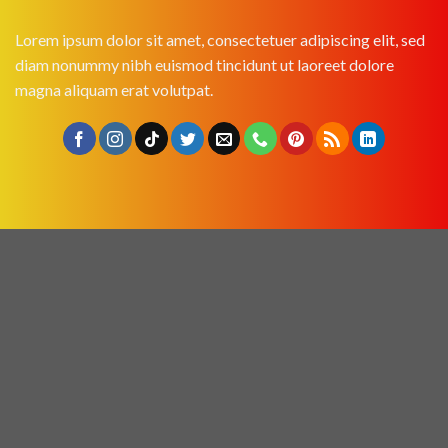
Lorem ipsum dolor sit amet, consectetuer adipiscing elit, sed
diam nonummy nibh euismod tincidunt ut laoreet dolore
magna aliquam erat volutpat.