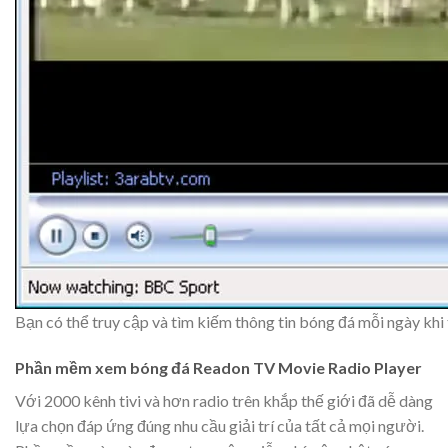
Bạn có thể truy cập và tìm kiếm thông tin bóng đá mỗi ngày kh
Phần mềm xem bóng đá Readon TV Movie Radio Player
Với 2000 kênh tivi và hơn radio trên khắp thế giới đã dễ dàng
lựa chọn đáp ứng đúng nhu cầu giải trí của tất cả mọi người.