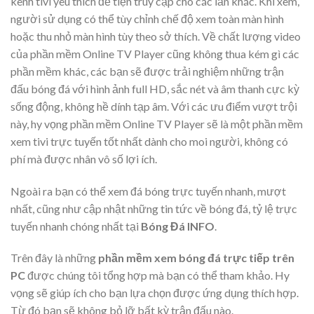
kênh tivi yêu thích để tiện truy cập cho các lần khác. Khi xem,
người sử dụng có thể tùy chỉnh chế độ xem toàn màn hình
hoặc thu nhỏ màn hình tùy theo sở thích. Về chất lượng video
của phần mềm Online TV Player cũng không thua kém gì các
phần mềm khác, các bạn sẽ được trải nghiệm những trận
đấu bóng đá với hình ảnh full HD, sắc nét và âm thanh cực kỳ
sống động, không hề dính tạp âm. Với các ưu điểm vượt trội
này, hy vọng phần mềm Online TV Player sẽ là một phần mềm
xem tivi trực tuyến tốt nhất dành cho moi người, không có
phí mà được nhân vô số lợi ích.
Ngoài ra bạn có thể xem đá bóng trực tuyến nhanh, mượt
nhất, cũng như cập nhật những tin tức về bóng đá, tỷ lệ trực
tuyến nhanh chóng nhất tại
Bóng Đá INFO
.
Trên đây là những
phần mềm xem bóng đá trực tiếp trên
PC
được chúng tôi tổng hợp mà bạn có thể tham khảo. Hy
vọng sẽ giúp ích cho bạn lựa chọn được ứng dụng thích hợp.
Từ đó bạn sẽ không bỏ lỡ bất kỳ trận đấu nào.