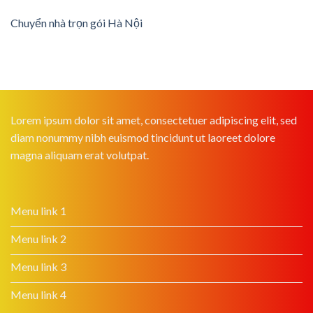
Chuyển nhà trọn gói Hà Nội
Lorem ipsum dolor sit amet, consectetuer adipiscing elit, sed
diam nonummy nibh euismod tincidunt ut laoreet dolore
magna aliquam erat volutpat.
Menu link 1
Menu link 2
Menu link 3
Menu link 4