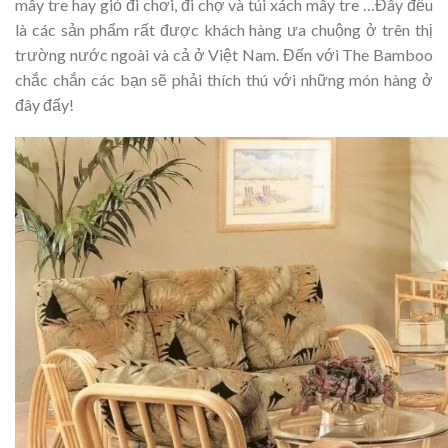
mây tre hay giỏ đi chơi, đi chợ và túi xách mây tre …Đây đều
là các sản phẩm rất được khách hàng ưa chuộng ở trên thị
trường nước ngoài và cả ở Việt Nam. Đến với The Bamboo
chắc chắn các bạn sẽ phải thích thú với những món hàng ở
đây đấy!