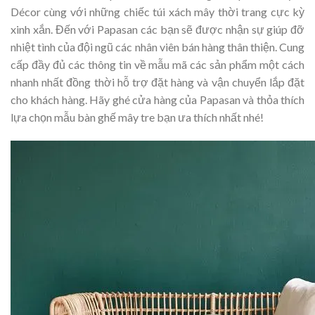
Décor cùng với những chiếc túi xách mây thời trang cực kỳ
xinh xắn. Đến với Papasan các bạn sẽ được nhận sự giúp đỡ
nhiệt tình của đội ngũ các nhân viên bán hàng thân thiện. Cung
cấp đầy đủ các thông tin về mẫu mã các sản phẩm một cách
nhanh nhất đồng thời hỗ trợ đặt hàng và vận chuyển lắp đặt
cho khách hàng. Hãy ghé cửa hàng của Papasan và thỏa thích
lựa chọn mẫu bàn ghế mây tre bạn ưa thích nhất nhé!