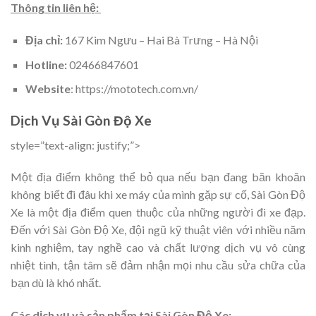
Thông tin liên hệ:
Địa chỉ:
167 Kim Ngưu – Hai Bà Trưng – Hà Nội
Hotline:
02466847601
Website
: https://mototech.com.vn/
Dịch Vụ Sài Gòn Độ Xe
style=”text-align: justify;”>
Một địa điểm không thể bỏ qua nếu bạn đang băn khoăn
không biết đi đâu khi xe máy của mình gặp sự cố, Sài Gòn Độ
Xe là một địa điểm quen thuộc của những người đi xe đạp.
Đến với Sài Gòn Độ Xe, đội ngũ kỹ thuật viên với nhiều năm
kinh nghiệm, tay nghề cao và chất lượng dịch vụ vô cùng
nhiệt tình, tận tâm sẽ đảm nhận mọi nhu cầu sửa chữa của
bạn dù là khó nhất.
Các dịch vụ và sản phẩm tại Sài Gòn Độ Xe: