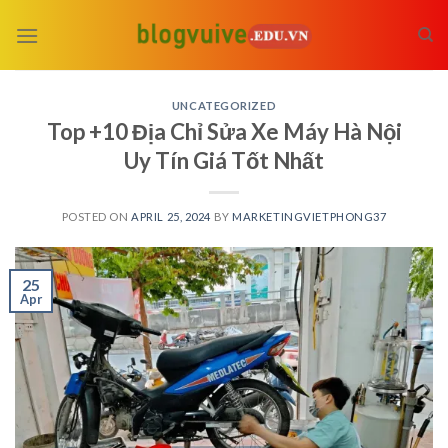
Skip
to
content
UNCATEGORIZED
Top +10 Địa Chỉ Sửa Xe Máy Hà Nội
Uy Tín Giá Tốt Nhất
POSTED ON
APRIL 25, 2024
BY
MARKETINGVIETPHONG37
25
Apr