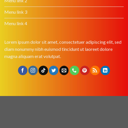
Menu link 2
Menu link 3
Menu link 4
Lorem ipsum dolor sit amet, consectetuer adipiscing elit, sed
diam nonummy nibh euismod tincidunt ut laoreet dolore
magna aliquam erat volutpat.