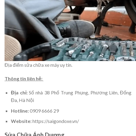
Địa điểm sửa chữa xe máy uy tín.
Thông tin liên hệ:
Địa chỉ:
Số nhà 38 Phố Trung Phụng, Phương Liên, Đống
Đa, Hà Nội
Hotline:
0909 6666 29
Website:
https://saigondoxe.vn/
Sửa Chữa Ánh Dương