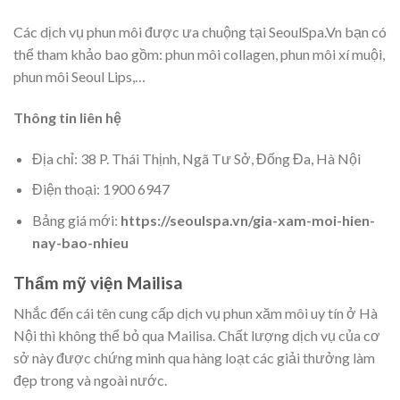
Các dịch vụ phun môi được ưa chuộng tại SeoulSpa.Vn bạn có
thể tham khảo bao gồm: phun môi collagen, phun môi xí muội,
phun môi Seoul Lips,…
Thông tin liên hệ
Địa chỉ: 38 P. Thái Thịnh, Ngã Tư Sở, Đống Đa, Hà Nội
Điện thoại: 1900 6947
Bảng giá mới:
https://seoulspa.vn/gia-xam-moi-hien-
nay-bao-nhieu
Thẩm mỹ viện Mailisa
Nhắc đến cái tên cung cấp dịch vụ phun xăm môi uy tín ở Hà
Nội thì không thể bỏ qua Mailisa. Chất lượng dịch vụ của cơ
sở này được chứng minh qua hàng loạt các giải thưởng làm
đẹp trong và ngoài nước.