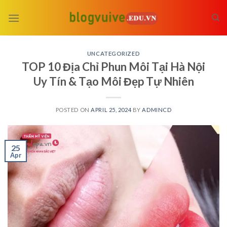
Skip
to
content
UNCATEGORIZED
TOP 10 Địa Chỉ Phun Môi Tại Hà Nội
Uy Tín & Tạo Môi Đẹp Tự Nhiên
POSTED ON
APRIL 25, 2024
BY
ADMINCD
25
Apr