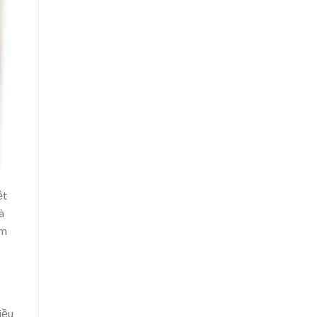
ệt
à
ám
iều