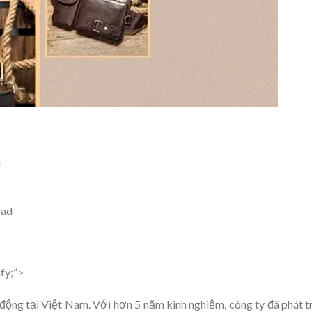
i
pad
ify;”>
 động tại Việt Nam. Với hơn 5 năm kinh nghiệm, công ty đã phát t