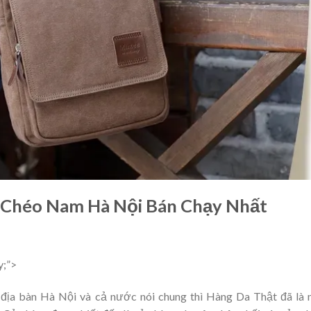
 Chéo Nam Hà Nội Bán Chạy Nhất
y;”>
n địa bàn Hà Nội và cả nước nói chung thì Hàng Da Thật đã là