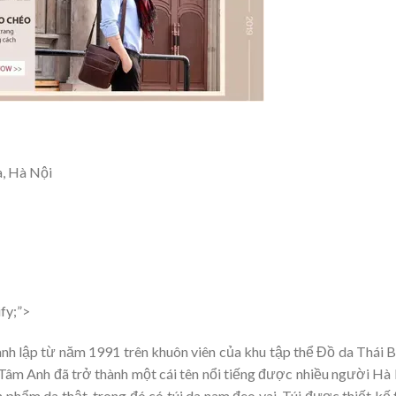
, Hà Nội
ify;”>
nh lập từ năm 1991 trên khuôn viên của khu tập thể Đồ da Thái B
Tâm Anh đã trở thành một cái tên nổi tiếng được nhiều người Hà
phẩm da thật, trong đó có túi da nam đeo vai. Túi được thiết kế 