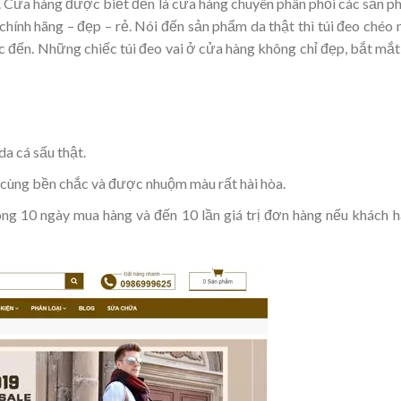
. Cửa hàng được biết đến là cửa hàng chuyên phân phối các sản 
 chính hãng – đẹp – rẻ. Nói đến sản phẩm da thật thì túi đeo chéo
ắc đến. Những chiếc túi đeo vai ở cửa hàng không chỉ đẹp, bắt mắ
da cá sấu thật.
 cùng bền chắc và được nhuộm màu rất hài hòa.
ong 10 ngày mua hàng và đến 10 lần giá trị đơn hàng nếu khách 