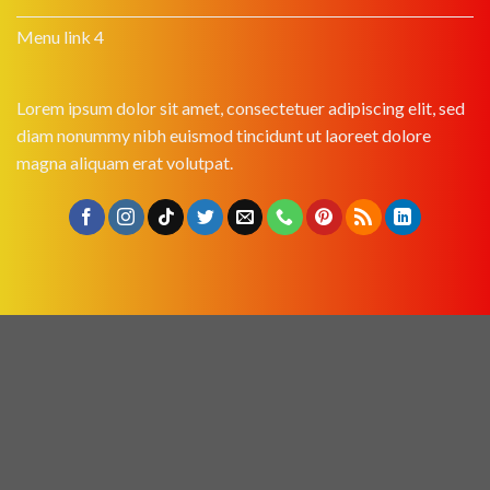
Menu link 4
Lorem ipsum dolor sit amet, consectetuer adipiscing elit, sed
diam nonummy nibh euismod tincidunt ut laoreet dolore
magna aliquam erat volutpat.