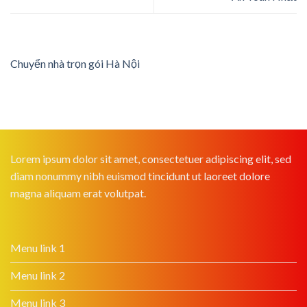
Chuyển nhà trọn gói Hà Nội
Lorem ipsum dolor sit amet, consectetuer adipiscing elit, sed
diam nonummy nibh euismod tincidunt ut laoreet dolore
magna aliquam erat volutpat.
Menu link 1
Menu link 2
Menu link 3