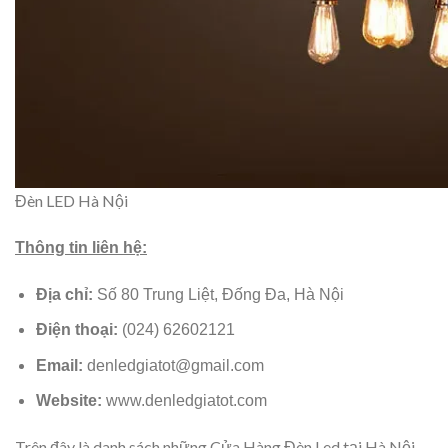
Đèn LED Hà Nội
Thông tin liên hệ:
Địa chỉ:
Số 80 Trung Liệt, Đống Đa, Hà Nội
Điện thoại:
(024) 62602121
Email:
denledgiatot@gmail.com
Website:
www.denledgiatot.com
Trên đây là danh sách những Cửa Hàng Đèn Led tại Hà Nội