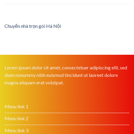
Chuyển nhà trọn gói Hà Nội
Lorem ipsum dolor sit amet, consectetuer adipiscing elit, sed
diam nonummy nibh euismod tincidunt ut laoreet dolore
magna aliquam erat volutpat.
Menu link 1
Menu link 2
Menu link 3