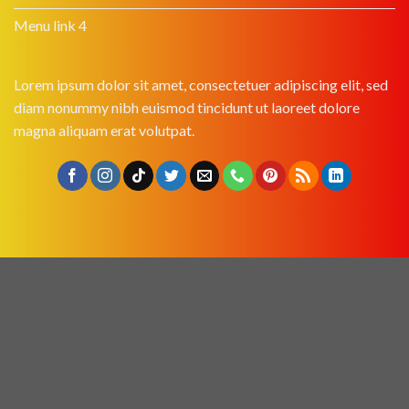
Menu link 4
Lorem ipsum dolor sit amet, consectetuer adipiscing elit, sed
diam nonummy nibh euismod tincidunt ut laoreet dolore
magna aliquam erat volutpat.