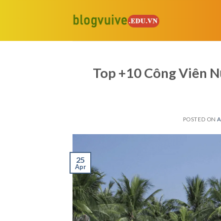
Skip
to
content
Top +10 Công Viên N
POSTED ON
A
25
Apr