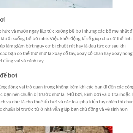
bơi
háo hức và muốn ngay lập tức xuống bể bơi nhưng các bố mẹ nhất đ
khi đi xuống bể bơi nhé. Việc khởi động kĩ sẽ giúp cho cơ thể linh
p làm giảm bớt nguy cơ bị chuột rút hay là đau tức cơ sau khi
các bạn có thể thư như là xoay cổ tay, xoay cổ chân hay xoay hông
i động vai và cánh tay.
 để bơi
ũng đóng vai trò quan trọng không kém khi các bạn đi đến các côn
c bạn nên chuẩn bị trước như là: Mũ bơi, kính bơi và bịt tai hoặc 
h vụ như là cho thuê đồ bơi và các loại phụ kiện tuy nhiên thì chú
ệc chuẩn bị trước từ ở nhà vẫn giúp bạn chủ động và vệ sinh hơn