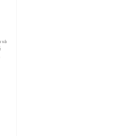
n và
ễ
à