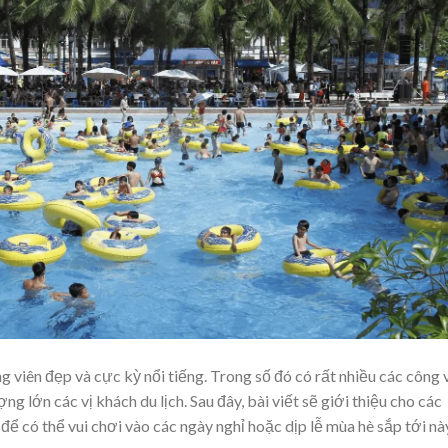
ng viên đẹp và cực kỳ nổi tiếng. Trong số đó có rất nhiều các công 
ng lớn các vị khách du lịch. Sau đây, bài viết sẽ giới thiệu cho các
để có thể vui chơi vào các ngày nghỉ hoặc dịp lễ mùa hè sắp tới nà