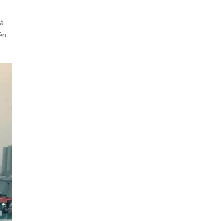
và
ên