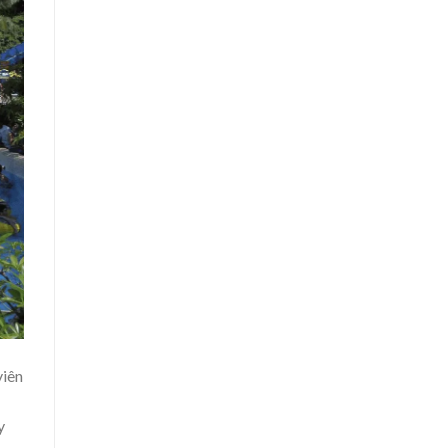
viên
y