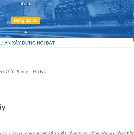
55 Giải Phóng – Hà Nội.
áy
có 02 nhà máy chuyên sản xuất cống tròn, cống hộp và cống hộ