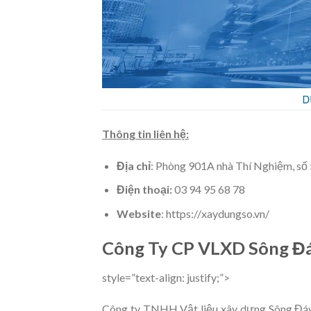
Thông tin liên hệ:
Địa chỉ
:
Phòng 901A nhà Thí Nghiệm, số 
Điện thoại:
03 94 95 68 78
Website
: https://xaydungso.vn/
Công Ty CP VLXD Sông Đ
style=”text-align: justify;”>
Công ty TNHH Vật liệu xây dựng Sông Đáy 