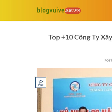
Skip
to
content
Top +10 Công Ty Xây
POS
25
Apr