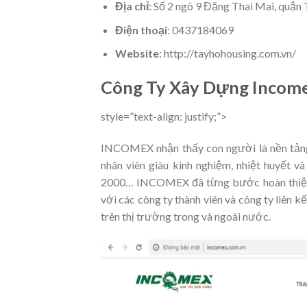
Địa chỉ:
Số 2 ngõ 9 Đặng Thai Mai, quận 
Điện thoại
: 0437184069
Website
:
http://tayhohousing.com.vn/
Công Ty Xây Dựng Incom
style=”text-align: justify;”>
INCOMEX nhận thấy con người là nền tảng 
nhân viên giàu kinh nghiệm, nhiệt huyết v
2000… INCOMEX đã từng bước hoàn thiện c
với các công ty thành viên và công ty liên
trên thị trường trong và ngoài nước.