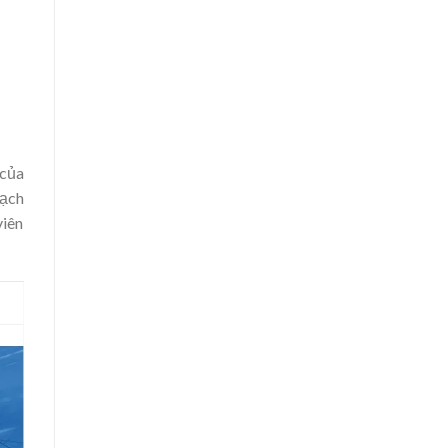
 của
bạch
viên