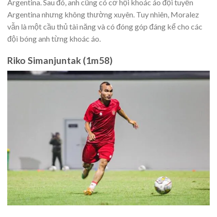
Argentina. Sau đó, anh cũng có cơ hội khoác áo đội tuyển
Argentina nhưng không thường xuyên. Tuy nhiên, Moralez
vẫn là một cầu thủ tài năng và có đóng góp đáng kể cho các
đội bóng anh từng khoác áo.
Riko Simanjuntak (1m58)