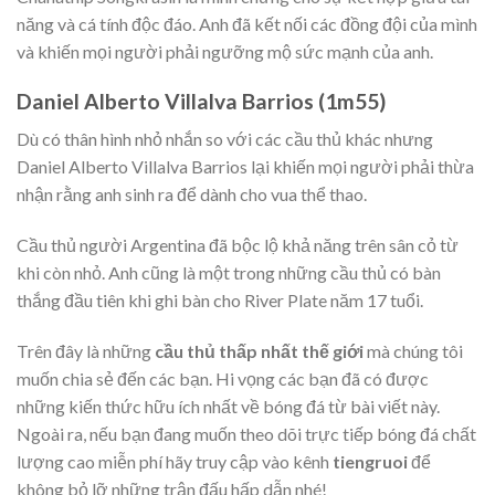
năng và cá tính độc đáo. Anh đã kết nối các đồng đội của mình
và khiến mọi người phải ngưỡng mộ sức mạnh của anh.
Daniel Alberto Villalva Barrios (1m55)
Dù có thân hình nhỏ nhắn so với các cầu thủ khác nhưng
Daniel Alberto Villalva Barrios lại khiến mọi người phải thừa
nhận rằng anh sinh ra để dành cho vua thể thao.
Cầu thủ người Argentina đã bộc lộ khả năng trên sân cỏ từ
khi còn nhỏ. Anh cũng là một trong những cầu thủ có bàn
thắng đầu tiên khi ghi bàn cho River Plate năm 17 tuổi.
Trên đây là những
cầu thủ thấp nhất thế giới
mà chúng tôi
muốn chia sẻ đến các bạn. Hi vọng các bạn đã có được
những kiến thức hữu ích nhất về bóng đá từ bài viết này.
Ngoài ra, nếu bạn đang muốn theo dõi trực tiếp bóng đá chất
lượng cao miễn phí hãy truy cập vào kênh
tiengruoi
để
không bỏ lỡ những trận đấu hấp dẫn nhé!