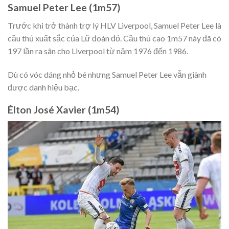
Samuel Peter Lee (1m57)
Trước khi trở thành trợ lý HLV Liverpool, Samuel Peter Lee là
cầu thủ xuất sắc của Lữ đoàn đỏ. Cầu thủ cao 1m57 này đã có
197 lần ra sân cho Liverpool từ năm 1976 đến 1986.
Dù có vóc dáng nhỏ bé nhưng Samuel Peter Lee vẫn giành
được danh hiệu bạc.
Élton José Xavier (1m54)