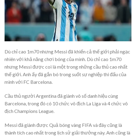
Dù chỉ cao 1m70 nhưng Messi đã khiến cả thế giới phải ngạc
nhiên với khả năng chơi bóng của mình. Dù chỉ cao 1m70
nhưng Messi được coi là một trong những cầu thủ cao nhất
thế giới. Anh ấy đã gắn bó trong suốt sự nghiệp thi đấu của
mình với FC Barcelona.
Cầu thủ người Argentina đã giành vô số danh hiệu cùng
Barcelona, trong đó có 10 chức vô địch La Liga và 4 chức vô
địch Champions League.
Messi đã giành được Quả bóng vàng FIFA và đây cũng là
thành tích cao nhất trong lịch sử giải thưởng này. Anh cũng là