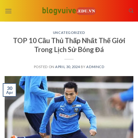
Skip
to
content
UNCATEGORIZED
TOP 10 Cầu Thủ Thấp Nhất Thế Giới
Trong Lịch Sử Bóng Đá
POSTED ON
APRIL 30, 2024
BY
ADMINCD
30
Apr