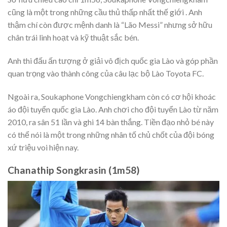
cũng là một trong những cầu thủ thấp nhất thế giới . Anh
thậm chí còn được mệnh danh là “Lão Messi” nhưng sở hữu
chân trái linh hoạt và kỹ thuật sắc bén.
Anh thi đấu ấn tượng ở giải vô địch quốc gia Lào và góp phần
quan trọng vào thành công của câu lạc bộ Lào Toyota FC.
Ngoài ra, Soukaphone Vongchiengkham còn có cơ hội khoác
áo đội tuyển quốc gia Lào. Anh chơi cho đội tuyển Lào từ năm
2010, ra sân 51 lần và ghi 14 bàn thắng. Tiền đạo nhỏ bé này
có thể nói là một trong những nhân tố chủ chốt của đội bóng
xứ triệu voi hiện nay.
Chanathip Songkrasin (1m58)