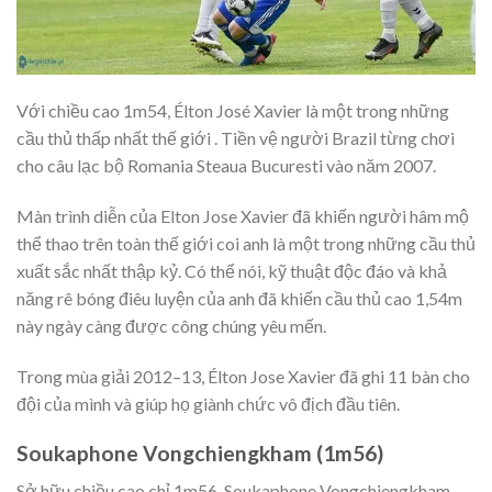
Với chiều cao 1m54, Élton José Xavier là một trong những
cầu thủ thấp nhất thế giới . Tiền vệ người Brazil từng chơi
cho câu lạc bộ Romania Steaua Bucuresti vào năm 2007.
Màn trình diễn của Elton Jose Xavier đã khiến người hâm mộ
thể thao trên toàn thế giới coi anh là một trong những cầu thủ
xuất sắc nhất thập kỷ. Có thể nói, kỹ thuật độc đáo và khả
năng rê bóng điêu luyện của anh đã khiến cầu thủ cao 1,54m
này ngày càng được công chúng yêu mến.
Trong mùa giải 2012–13, Élton Jose Xavier đã ghi 11 bàn cho
đội của mình và giúp họ giành chức vô địch đầu tiên.
Soukaphone Vongchiengkham (1m56)
Sở hữu chiều cao chỉ 1m56, Soukaphone Vongchiengkham