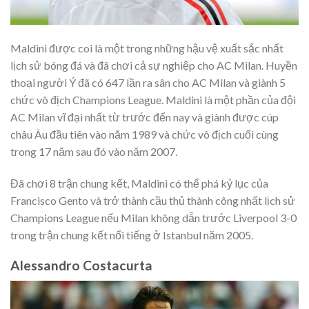
Maldini được coi là một trong những hậu vệ xuất sắc nhất
lịch sử bóng đá và đã chơi cả sự nghiệp cho AC Milan. Huyền
thoại người Ý đã có 647 lần ra sân cho AC Milan và giành 5
chức vô địch Champions League. Maldini là một phần của đội
AC Milan vĩ đại nhất từ trước đến nay và giành được cúp
châu Âu đầu tiên vào năm 1989 và chức vô địch cuối cùng
trong 17 năm sau đó vào năm 2007.
Đã chơi 8 trận chung kết, Maldini có thể phá kỷ lục của
Francisco Gento và trở thành cầu thủ thành công nhất lịch sử
Champions League nếu Milan không dẫn trước Liverpool 3-0
trong trận chung kết nổi tiếng ở Istanbul năm 2005.
Alessandro Costacurta