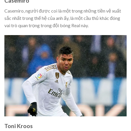
Casemiro
Casemiro, người được coi là một trong những tiền vệ xuất
sắc nhất trong thế hệ của anh ấy, là một cầu thủ khác đóng
vai trò quan trọng trong đội bóng Real này.
Toni Kroos