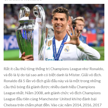
Rất ít cầu thủ từng thống trị Champions League như Ronaldo,
và đó là lý do tại sao anh có biệt danh là Mister. Giải vô địch.
Ronaldo đã 5 lần vô địch giải đấu này và là một trong những
cầu thủ bóng đá giành được nhiều danh hiệu Champions
League nhất. Năm 2008, anh giành chức vô địch Champions
League đầu tiên cùng Manchester United khi họ đánh bại
Chelsea trên chấm phạt đền. Vào các năm 2014, 2016, 2017