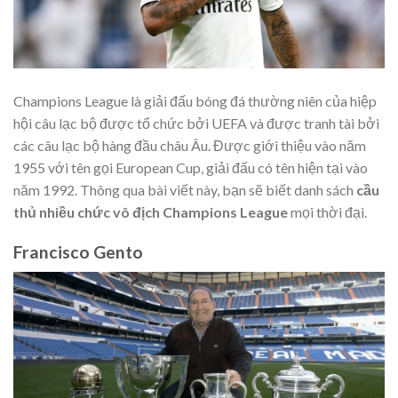
Champions League là giải đấu bóng đá thường niên của hiệp
hội câu lạc bộ được tổ chức bởi UEFA và được tranh tài bởi
các câu lạc bộ hàng đầu châu Âu. Được giới thiệu vào năm
1955 với tên gọi European Cup, giải đấu có tên hiện tại vào
năm 1992. Thông qua bài viết này, bạn sẽ biết danh sách
cầu
thủ nhiều chức vô địch Champions League
mọi thời đại.
Francisco Gento