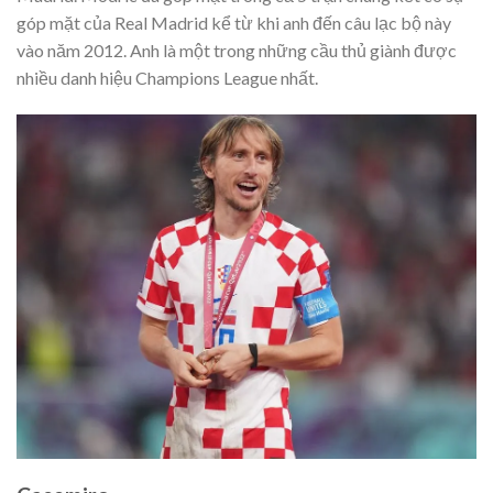
góp mặt của Real Madrid kể từ khi anh đến câu lạc bộ này
vào năm 2012. Anh là một trong những cầu thủ giành được
nhiều danh hiệu Champions League nhất.