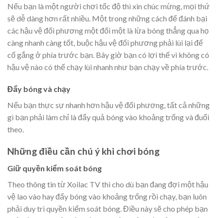
Nếu bạn là một người chơi tốc độ thì xin chúc mừng, mọi thứ
sẽ dễ dàng hơn rất nhiều. Một trong những cách để đánh bại
các hậu vệ đối phương một đối một là lừa bóng thẳng qua họ
càng nhanh càng tốt, buộc hậu vệ đối phương phải lùi lại để
cố gắng ở phía trước bạn. Bây giờ bạn có lợi thế vì không có
hậu vệ nào có thể chạy lùi nhanh như bạn chạy về phía trước.
Đẩy bóng và chạy
Nếu bạn thực sự nhanh hơn hậu vệ đối phương, tất cả những
gì bạn phải làm chỉ là đẩy quả bóng vào khoảng trống và đuổi
theo.
Những điều cần chú ý khi chơi bóng
Giữ quyền kiểm soát bóng
Theo thông tin từ Xoilac TV thì cho dù bạn đang đợi một hậu
vệ lao vào hay đẩy bóng vào khoảng trống rồi chạy, bạn luôn
phải duy trì quyền kiểm soát bóng. Điều này sẽ cho phép bạn