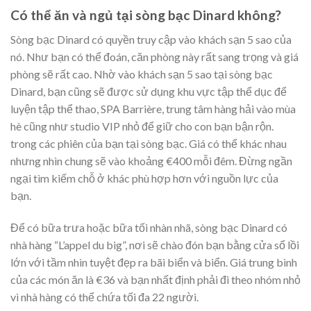
Có thể ăn và ngủ tại sòng bạc Dinard không?
Sòng bạc Dinard có quyền truy cập vào khách sạn 5 sao của
nó. Như bạn có thể đoán, căn phòng này rất sang trọng và giá
phòng sẽ rất cao. Nhờ vào khách sạn 5 sao tại sòng bạc
Dinard, bạn cũng sẽ được sử dụng khu vực tập thể dục để
luyện tập thể thao, SPA Barrière, trung tâm hàng hải vào mùa
hè cũng như studio VIP nhỏ để giữ cho con bạn bận rộn.
trong các phiên của bạn tại sòng bạc. Giá có thể khác nhau
nhưng nhìn chung sẽ vào khoảng €400 mỗi đêm. Đừng ngần
ngại tìm kiếm chỗ ở khác phù hợp hơn với nguồn lực của
bạn.
Để có bữa trưa hoặc bữa tối nhàn nhã, sòng bạc Dinard có
nhà hàng “L’appel du big”, nơi sẽ chào đón bạn bằng cửa sổ lồi
lớn với tầm nhìn tuyệt đẹp ra bãi biển và biển. Giá trung bình
của các món ăn là €36 và bạn nhất định phải đi theo nhóm nhỏ
vì nhà hàng có thể chứa tối đa 22 người.