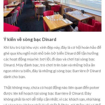
Ý kiến về sòng bạc Dinard
Khi lưu trú tại khu vực xinh đẹp này, đây là cơ hội hoàn hảo để
ghé qua khu nghỉ mát nhỏ bên bờ biển Dinard để tận hưởng
các hoạt động mùa hè: bơi lội, đi dạo và chơi tại sòng bạc
Dinard. Máy đánh bạc, trò chơi trên bàn và những bữa ăn
ngon nhìn ra biển, đây là những gì sòng bạc Barrière ở Dinard
dành cho bạn.
Thật không may, chưa có hoạt động nào liên quan đến poker
được lên kế hoạch tại sòng bạc Barrière ở Dinard. Đây
không phải là nơi dễ tiếp cận nhất, vì các khách sạn, nhà hàng
và sòng bạc không phải là rẻ nhất ở Pháp, giá thậm chí có thể