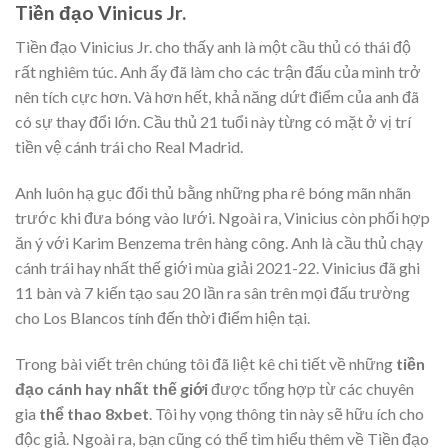
Tiền đạo Vinicus Jr.
Tiền đạo Vinicius Jr. cho thấy anh là một cầu thủ có thái độ
rất nghiêm túc. Anh ấy đã làm cho các trận đấu của mình trở
nên tích cực hơn. Và hơn hết, khả năng dứt điểm của anh đã
có sự thay đổi lớn. Cầu thủ 21 tuổi này từng có mặt ở vị trí
tiền vệ cánh trái cho Real Madrid.
Anh luôn hạ gục đối thủ bằng những pha rê bóng mãn nhãn
trước khi đưa bóng vào lưới. Ngoài ra, Vinicius còn phối hợp
ăn ý với Karim Benzema trên hàng công. Anh là cầu thủ chạy
cánh trái hay nhất thế giới mùa giải 2021-22. Vinicius đã ghi
11 bàn và 7 kiến tạo sau 20 lần ra sân trên mọi đấu trường
cho Los Blancos tính đến thời điểm hiện tại.
Trong bài viết trên chúng tôi đã liệt kê chi tiết về những
tiền
đạo cánh hay nhất thế giới
được tổng hợp từ các chuyên
gia
thể thao 8xbet
. Tôi hy vọng thông tin này sẽ hữu ích cho
độc giả. Ngoài ra, bạn cũng có thể tìm hiểu thêm về Tiền đạo