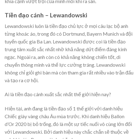
khía cạnh vượt trội của mình mỗi khi ra sân.
Tiền đạo cánh – Lewandowski
Lewandowski luôn là tiền đạo chủ lực ở mọi câu lạc bộ anh
từng khoác áo, trong đó có Dortmund, Bayern Munich và đội
tuyển quốc gia Ba Lan. Lewandowski được coi là tiền đạo
trung tâm xuất sắc nhất nhờ khả năng dứt điểm đáng kinh
ngạc. Ngoài ra, anh còn có khả năng không chiến tốt, di
chuyển thông minh và thể lực cường tráng. Lewandowski
không chỉ giỏi ghi bàn mà còn tham gia rất nhiều vào trận đấu
và tạo ra cơ hội.
Ai là tiền đạo cánh xuất sắc nhất thế giới hiện nay?
Hiện tại, anh đang là tiền đạo số 1 thế giới với danh hiệu
Chiếc giày vàng châu Âu mùa trước. Khi danh hiệu Ballon
d’Or 2020 bị bỏ trống, đó là một sự tiếc nuối vô cùng lớn đối
với Lewandowski. Bởi danh hiệu này chắc chắn sẽ thuộc về