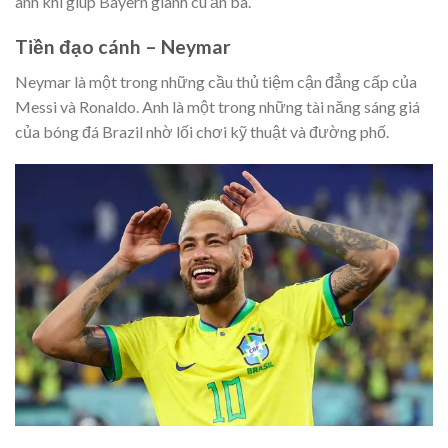
anh khi giúp Bayern giành cú ăn ba.
Tiền đạo cánh – Neymar
Neymar là một trong những cầu thủ tiệm cận đẳng cấp của
Messi và Ronaldo. Anh là một trong những tài năng sáng giá
của bóng đá Brazil nhờ lối chơi kỹ thuật và đường phố.