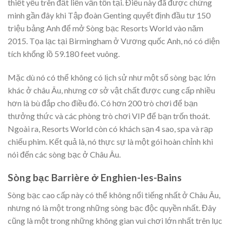
thiết yếu trên đất liền vẫn tồn tại. Điều này đã được chứng
minh gần đây khi Tập đoàn Genting quyết định đầu tư 150
triệu bảng Anh để mở Sòng bạc Resorts World vào năm
2015. Tọa lạc tại Birmingham ở Vương quốc Anh, nó có diện
tích khổng lồ 59.180 feet vuông.
Mặc dù nó có thể không có lịch sử như một số sòng bạc lớn
khác ở châu Âu, nhưng cơ sở vật chất được cung cấp nhiều
hơn là bù đắp cho điều đó. Có hơn 200 trò chơi để bạn
thưởng thức và các phòng trò chơi VIP để bạn trốn thoát.
Ngoài ra, Resorts World còn có khách sạn 4 sao, spa và rạp
chiếu phim. Kết quả là, nó thực sự là một gói hoàn chỉnh khi
nói đến các sòng bạc ở Châu Âu.
Sòng bạc Barrière ở Enghien-les-Bains
Sòng bạc cao cấp này có thể không nổi tiếng nhất ở Châu Âu,
nhưng nó là một trong những sòng bạc độc quyền nhất. Đây
cũng là một trong những không gian vui chơi lớn nhất trên lục