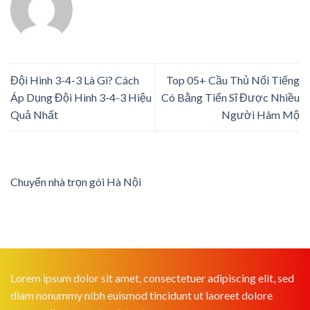
Đội Hình 3-4-3 Là Gì? Cách
Top 05+ Cầu Thủ Nổi Tiếng
Áp Dụng Đội Hình 3-4-3 Hiệu
Có Bằng Tiến Sĩ Được Nhiều
Quả Nhất
Người Hâm Mộ
Chuyển nhà trọn gói Hà Nội
Lorem ipsum dolor sit amet, consectetuer adipiscing elit, sed
diam nonummy nibh euismod tincidunt ut laoreet dolore