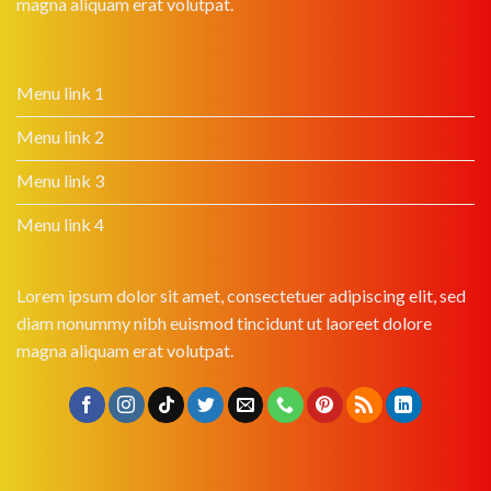
magna aliquam erat volutpat.
Menu link 1
Menu link 2
Menu link 3
Menu link 4
Lorem ipsum dolor sit amet, consectetuer adipiscing elit, sed
diam nonummy nibh euismod tincidunt ut laoreet dolore
magna aliquam erat volutpat.