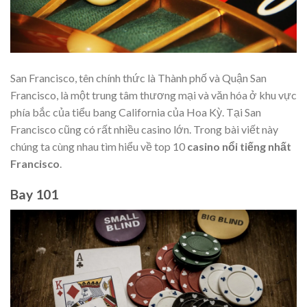
San Francisco, tên chính thức là Thành phố và Quận San
Francisco, là một trung tâm thương mại và văn hóa ở khu vực
phía bắc của tiểu bang California của Hoa Kỳ. Tại San
Francisco cũng có rất nhiều casino lớn. Trong bài viết này
chúng ta cùng nhau tìm hiểu về top 10
casino nổi tiếng nhất
Francisco
.
Bay 101