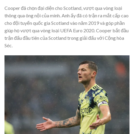
Cooper đã chọn đại diện cho Scotland, vượt qua vòng loại
thông qua ông nội của mình. Anh ấy đã có trận ra mắt cấp cao
cho đội tuyển quốc gia Scotland vào năm 2019 và góp phần
giúp họ vượt qua vòng loại UEFA Euro 2020. Cooper bắt đầu
trận đấu đầu tiên của Scotland trong giải đấu với Cộng hòa
Séc.