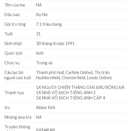
Tên của mẹ
NA
Dấu sao
Xử Nữ
Giá trị ròng
7,1 triệu bảng
Tuổi
31
Sinh nhật
30 tháng 8 năm 1991
Quốc tịch
Anh
Chức vụ
Trung vệ
Câu lạc bộ
Thành phố Hull, Carlisle United, Thị trấn
người cao tuổi
Huddersfield, Chesterfield, Leeds United.
1X NGƯỜI CHIẾN THẮNG GIẢI ĐẤU BÓNG ĐÁ
Thành tựu
1X NHÀ VÔ ĐỊCH TIẾNG ANH 2
1X NHÀ VÔ ĐỊCH TIẾNG ANH CẤP 4
Vợ
Abbie Kirk
Những đứa trẻ
NA
Truyền thông
Instagram