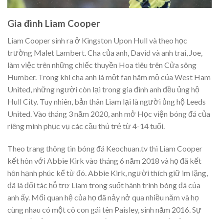
Gia đình Liam Cooper
Liam Cooper sinh ra ở Kingston Upon Hull và theo học
trường Malet Lambert. Cha của anh, David và anh trai, Joe,
làm việc trên những chiếc thuyền Hoa tiêu trên Cửa sông
Humber. Trong khi cha anh là một fan hâm mộ của West Ham
United, những người còn lại trong gia đình anh đều ủng hộ
Hull City. Tuy nhiên, bản thân Liam lại là người ủng hộ Leeds
United. Vào tháng 3 năm 2020, anh mở Học viện bóng đá của
riêng mình phục vụ các cầu thủ trẻ từ 4-14 tuổi.
Theo trang thông tin bóng đá Keochuan.tv thì Liam Cooper
kết hôn với Abbie Kirk vào tháng 6 năm 2018 và họ đã kết
hôn hạnh phúc kể từ đó. Abbie Kirk, người thích giữ im lặng,
đã là đối tác hỗ trợ Liam trong suốt hành trình bóng đá của
anh ấy. Mối quan hệ của họ đã nảy nở qua nhiều năm và họ
cùng nhau có một cô con gái tên Paisley, sinh năm 2016. Sự