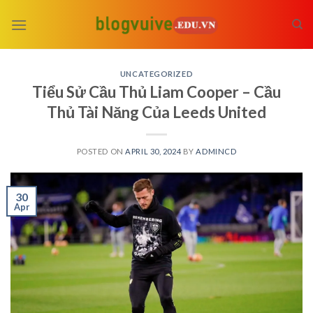
Skip
to
content
UNCATEGORIZED
Tiểu Sử Cầu Thủ Liam Cooper – Cầu
Thủ Tài Năng Của Leeds United
POSTED ON
APRIL 30, 2024
BY
ADMINCD
30
Apr