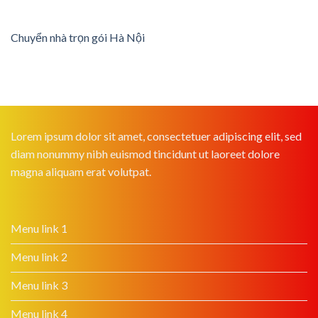
Chuyển nhà trọn gói Hà Nội
Lorem ipsum dolor sit amet, consectetuer adipiscing elit, sed
diam nonummy nibh euismod tincidunt ut laoreet dolore
magna aliquam erat volutpat.
Menu link 1
Menu link 2
Menu link 3
Menu link 4