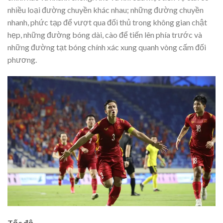
nhiều loại đường chuyền khác nhau; những đường chuyền
nhanh, phức tạp để vượt qua đối thủ trong không gian chật
hẹp, những đường bóng dài, cào để tiến lên phía trước và
những đường tạt bóng chính xác xung quanh vòng cấm đối
phương.
Tốc độ