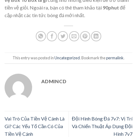
tiền vệ giỏi. Ngoài ra, bạn có thê tham khảo tại
90phut
để
cập nhật các tin tức bóng đá mới nhất.
This entry was posted in
Uncategorized
. Bookmark the
permalink
.
ADMINCD
Vai Trò Của Tiền Vệ Cánh Là
Đội Hình Bóng Đá 7v7: Vị Trí
Gì? Các Yếu Tố Cần Có Của
Và Chiến Thuật Áp Dụng Đội
Tiền Vệ Cánh
Hình 7v7