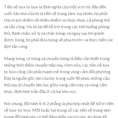
Tiền vệ box to box là định nghĩa của một vị trí từ đầu đến
cuối. Sân nhà của họ là tiền vệ trung tâm; tuy nhiên, họ phải
chịu trách nhiệm về nhiều nhiệm vụ khác nhau, cả phòng thủ
và tấn công. Họ lùi lại để hỗ trợ trong các tình huống phòng
thủ, đánh chặn, xử lý và chặn bóng, và ngay sau khi giành
được bóng, họ phải đưa bóng về phía trước và thực hiện các
đợt tấn công.
Mang bóng, rê bóng và chuyền bóng là điều cần thiết trong
những thời điểm chuyển tiếp này. Hơn nữa, các tiền vệ box
to box cũng cần phải mạnh mẽ trong vòng cấm đối phương.
Đây là nguồn gốc tên của họ: trong suốt 90 phút, những cầu
thủ này di chuyển liên tục giữa vòng cấm này và vòng cấm
khác, định hình trận đấu ở cả hai khu vực.
Nói chung, đội hình 4-4-2 phẳng là phù hợp nhất để bố trí tiền
vệ box-to-box. Một hoặc hai trong số các tiền vệ trung tâm
trong đội hình này có thể đảm nhận vai trò này, áp dụng lối