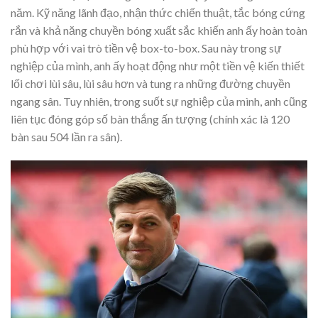
năm. Kỹ năng lãnh đạo, nhận thức chiến thuật, tắc bóng cứng
rắn và khả năng chuyền bóng xuất sắc khiến anh ấy hoàn toàn
phù hợp với vai trò tiền vệ box-to-box. Sau này trong sự
nghiệp của mình, anh ấy hoạt động như một tiền vệ kiến thiết
lối chơi lùi sâu, lùi sâu hơn và tung ra những đường chuyền
ngang sân. Tuy nhiên, trong suốt sự nghiệp của mình, anh cũng
liên tục đóng góp số bàn thắng ấn tượng (chính xác là 120
bàn sau 504 lần ra sân).