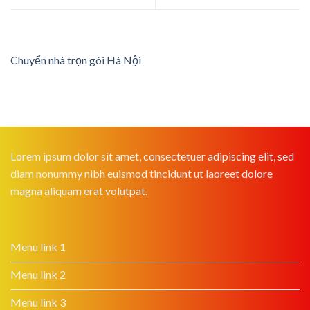
Chuyển nhà trọn gói Hà Nội
Lorem ipsum dolor sit amet, consectetuer adipiscing elit, sed
diam nonummy nibh euismod tincidunt ut laoreet dolore
magna aliquam erat volutpat.
Menu link 1
Menu link 2
Menu link 3