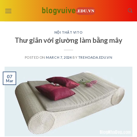
Skip
to
content
NỘI THẤT VITO
Thư giãn với giường làm bằng mây
POSTED ON
MARCH 7, 2024
BY
TREHOADA.EDU.VN
07
Mar