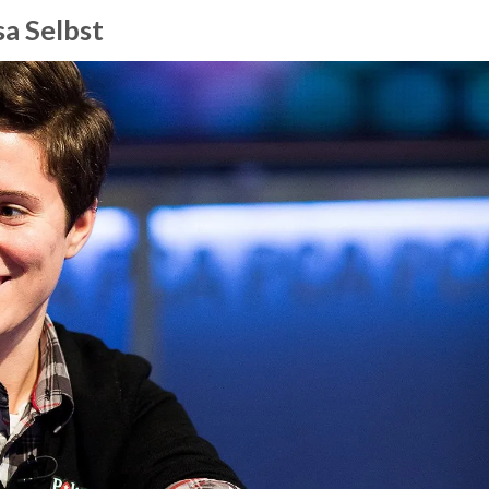
a Selbst