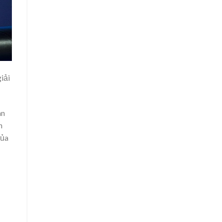
iải
àn
n
của