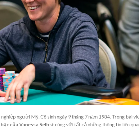
n nghiệp người Mỹ. Cô sinh ngày 9 tháng 7 năm 1984. Trong bài vi
 bạc của Vanessa Selbst
cùng với tất cả những thông tin liên qua