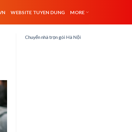
VN
WEBSITE TUYEN DUNG
MORE
Chuyển nhà trọn gói Hà Nội