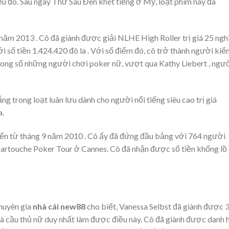
u đó. Sau ngày Thứ Sáu Đen khét tiếng ở Mỹ, loạt phim này đã
 năm 2013 . Cô đã giành được giải NLHE High Roller trị giá 25 ngh
i số tiền 1.424.420 đô la . Với số điểm đó, cô trở thành người ki
trong số những người chơi poker nữ, vượt qua Kathy Liebert , ngư
ng trong loạt luân lưu dành cho người nổi tiếng siêu cao trị giá
a.
 đến từ tháng 9 năm 2010 . Cô ấy đã đứng đầu bảng với 764 người
Partouche Poker Tour ở Cannes. Cô đã nhận được số tiền khổng lồ 
huyên gia
nhà cái new88
cho biết, Vanessa Selbst đã giành được 
à cầu thủ nữ duy nhất làm được điều này. Cô đã giành được danh 