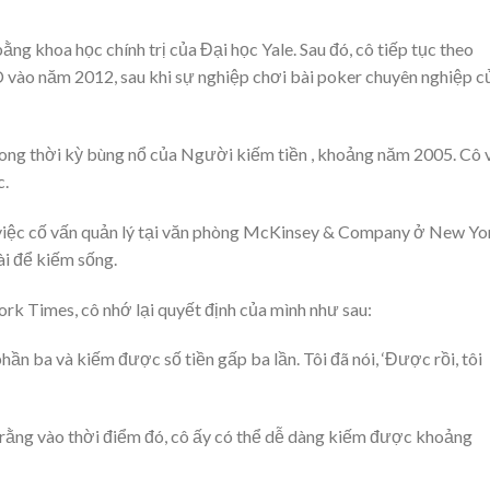
ằng khoa học chính trị của Đại học Yale. Sau đó, cô tiếp tục theo
D vào năm 2012, sau khi sự nghiệp chơi bài poker chuyên nghiệp c
trong thời kỳ bùng nổ của Người kiếm tiền , khoảng năm 2005. Cô 
c.
 việc cố vấn quản lý tại văn phòng McKinsey & Company ở New Yo
ài để kiếm sống.
k Times, cô nhớ lại quyết định của mình như sau:
hần ba và kiếm được số tiền gấp ba lần. Tôi đã nói, ‘Được rồi, tôi
 rằng vào thời điểm đó, cô ấy có thể dễ dàng kiếm được khoảng