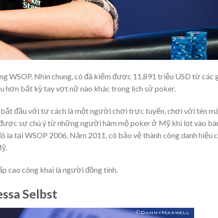
vàng WSOP. Nhìn chung, cô đã kiếm được 11,891 triệu USD từ các g
u hơn bất kỳ tay vợt nữ nào khác trong lịch sử poker.
y bắt đầu với tư cách là một người chơi trực tuyến, chơi với tên m
 hút được sự chú ý từ những người hâm mộ poker ở Mỹ khi lọt vào bà
 đô la tại WSOP 2006. Năm 2011, cô bảo vệ thành công danh hiệu 
Mỹ.
ấp cao công khai là người đồng tính.
ssa Selbst