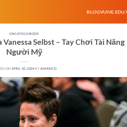
BLOGVUIVE.EDU.
UNCATEGORIZED
 Vanessa Selbst – Tay Chơi Tài Năng
Người Mỹ
TED ON
APRIL 30, 2024
BY
ADMINCD