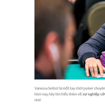
Vanessa Selbst là một tay chơi poker chuyê
hôm nay, hãy tìm hiểu thêm về
sự nghiệp cờ
nhé!