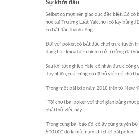
Sự khởi đầu
Selbst có một nền giáo dục đặc biệt. Cô có b
học tại Trường Luật Yale, nơi cô lấy bằng J
cô bắt đầu thành công.
Đối với poker, cô bắt đầu chơi trực tuyến 
đang học khoa học chính trị ở trường đại họ
Sau khi tốt nghiệp Yale, cô nhận được công
Tuy nhiên, cuối cùng cô đã bỏ việc để chơi b
Trong một bài báo năm 2018 trên tờ New Yor
“Tôi chơi bài poker với thời gian bằng một p
phải thử việc này.
Trong cùng bài báo đó, cô ấy cũng tuyên bố
500.000 đô la một năm khi chơi bài poker.